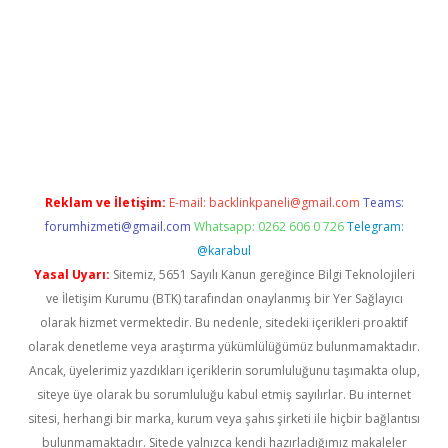
ni giriş
ilbet
grandoperabet giriş
betexper
Reklam ve İletişim:
E-mail:
backlinkpaneli@gmail.com
Teams:
forumhizmeti@gmail.com
Whatsapp: 0262 606 0 726
Telegram:
@karabul
Yasal Uyarı:
Sitemiz, 5651 Sayılı Kanun gereğince Bilgi Teknolojileri
ve İletişim Kurumu (BTK) tarafından onaylanmış bir Yer Sağlayıcı
olarak hizmet vermektedir. Bu nedenle, sitedeki içerikleri proaktif
olarak denetleme veya araştırma yükümlülüğümüz bulunmamaktadır.
Ancak, üyelerimiz yazdıkları içeriklerin sorumluluğunu taşımakta olup,
siteye üye olarak bu sorumluluğu kabul etmiş sayılırlar. Bu internet
sitesi, herhangi bir marka, kurum veya şahıs şirketi ile hiçbir bağlantısı
bulunmamaktadır. Sitede yalnızca kendi hazırladığımız makaleler