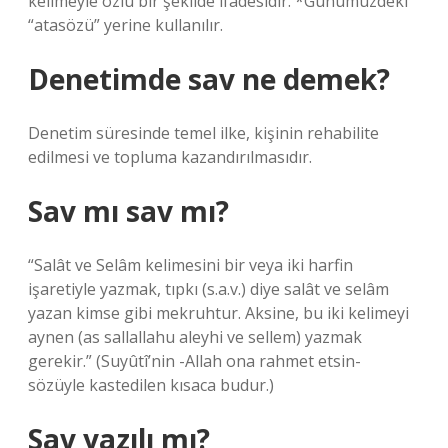
kelimeyle özlü bir şekilde ifadesidir. *Günümüzdeki
“atasözü” yerine kullanılır.
Denetimde sav ne demek?
Denetim süresinde temel ilke, kişinin rehabilite
edilmesi ve topluma kazandırılmasıdır.
Sav mı sav mı?
“Salât ve Selâm kelimesini bir veya iki harfin
işaretiyle yazmak, tıpkı (s.a.v.) diye salât ve selâm
yazan kimse gibi mekruhtur. Aksine, bu iki kelimeyi
aynen (as sallallahu aleyhi ve sellem) yazmak
gerekir.” (Suyûtî’nin -Allah ona rahmet etsin-
sözüyle kastedilen kısaca budur.)
Sav yazılı mı?