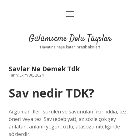
menüyü
Anasayfa
aç
Gizlilik Politikası
Gülümseme Dolu Tüyolar
Yasal Uyarı
Hayatına neşe katan pratik fikirler!
Hakkımızda
Savlar Ne Demek Tdk
Tarih: Ekim 30, 2024
Sav nedir TDK?
Argüman: İleri sürülen ve savunulan fikir, iddia, tez,
öneri veya tez. Sav (edebiyat), az sözle çok şey
anlatan, anlamı yoğun, özlü, atasözü niteliğinde
sözlerdir.