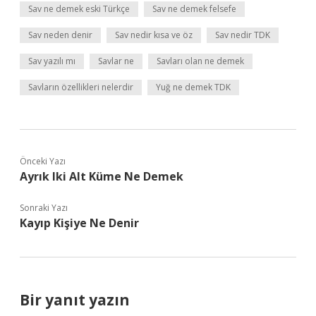
Sav ne demek eski Türkçe
Sav ne demek felsefe
Sav neden denir
Sav nedir kısa ve öz
Sav nedir TDK
Sav yazılı mı
Savlar ne
Savları olan ne demek
Savların özellikleri nelerdir
Yuğ ne demek TDK
Önceki Yazı
Ayrık Iki Alt Küme Ne Demek
Sonraki Yazı
Kayıp Kişiye Ne Denir
Bir yanıt yazın