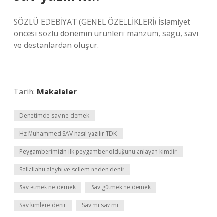
SÖZLÜ EDEBİYAT (GENEL ÖZELLİKLERİ) İslamiyet
öncesi sözlü dönemin ürünleri; manzum, sagu, savi
ve destanlardan oluşur.
Tarih:
Makaleler
Denetimde sav ne demek
Hz Muhammed SAV nasıl yazılır TDK
Peygamberimizin ilk peygamber olduğunu anlayan kimdir
Sallallahu aleyhi ve sellem neden denir
Sav etmek ne demek
Sav gütmek ne demek
Sav kimlere denir
Sav mı sav mı