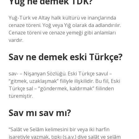
Yuğ ne demek TDK?
Yuğ-Türk ve Altay halk kültürü ve inançlarında
cenaze töreni. Yoğ veya Yığ olarak da adlandırılır.
Cenaze töreni ve cenaze yemeği gibi anlamları
vardır.
Sav ne demek eski Türkçe?
sav- – Nişanyan Sözlüğü. Eski Türkçe savul –
“gitmek, uzaklaşmak” fiiliyle ilişkilidir. Bu fiil, Eski
Türkçe sal – “göndermek, kaldırmak” fiilinden
türemiştir.
Sav mı sav mı?
“Salât ve Selâm kelimesini bir veya iki harfin
işaretiyle yazmak, tıpkı (s.a.v.) diye salât ve selâm