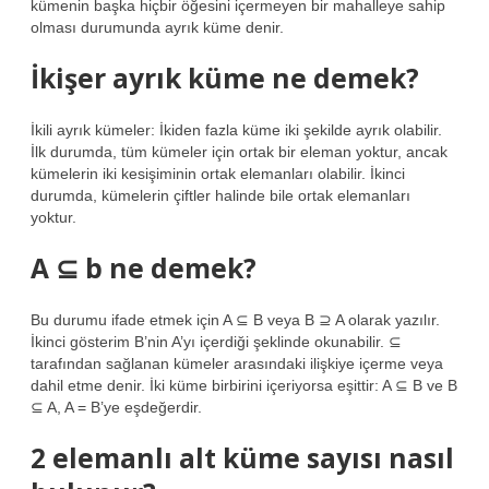
kümenin başka hiçbir öğesini içermeyen bir mahalleye sahip
olması durumunda ayrık küme denir.
İkişer ayrık küme ne demek?
İkili ayrık kümeler: İkiden fazla küme iki şekilde ayrık olabilir.
İlk durumda, tüm kümeler için ortak bir eleman yoktur, ancak
kümelerin iki kesişiminin ortak elemanları olabilir. İkinci
durumda, kümelerin çiftler halinde bile ortak elemanları
yoktur.
A ⊆ b ne demek?
Bu durumu ifade etmek için A ⊆ B veya B ⊇ A olarak yazılır.
İkinci gösterim B’nin A’yı içerdiği şeklinde okunabilir. ⊆
tarafından sağlanan kümeler arasındaki ilişkiye içerme veya
dahil etme denir. İki küme birbirini içeriyorsa eşittir: A ⊆ B ve B
⊆ A, A = B’ye eşdeğerdir.
2 elemanlı alt küme sayısı nasıl