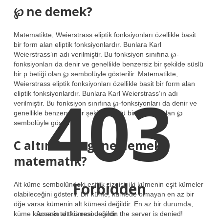
℘ ne demek?
Matematikte, Weierstrass eliptik fonksiyonları özellikle basit
bir form alan eliptik fonksiyonlardır. Bunlara Karl
Weierstrass’ın adı verilmiştir. Bu fonksiyon sınıfına ℘-
fonksiyonları da denir ve genellikle benzersiz bir şekilde süslü
bir p betiği olan ℘ sembolüyle gösterilir. Matematikte,
Weierstrass eliptik fonksiyonları özellikle basit bir form alan
403
eliptik fonksiyonlardır. Bunlara Karl Weierstrass’ın adı
verilmiştir. Bu fonksiyon sınıfına ℘-fonksiyonları da denir ve
genellikle benzersiz bir şekilde süslü bir p betiği olan ℘
sembolüyle gösterilir.
C altında çizgi ne demek
matematik?
Forbidden
Alt küme sembolündeki eşitlik çizgisi, iki kümenin eşit kümeler
olabileceğini gösterir. Bir küme, kümede olmayan en az bir
öğe varsa kümenin alt kümesi değildir. En az bir durumda,
küme kümenin alt kümesi değildir.
Access to this resource on the server is denied!