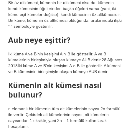
Bir öz altkümesi, kümenin bir altkümesi olsa da, kümenin
kendi kümesinin öğelerinden başka öğeleri varsa (yani, iki
küme eşit kümeler değilse), kendi kümesinin öz altkümesidir.
Bir küme, kümenin öz altkümesi olduğunda, aralarındaki ilişki
” ” sembolüyle gösterilir.
Aub neye eşittir?
İki küme A ve B’nin kesişimi A ∩ B ile gösterilir. A ve B
kümelerinin birleşimiyle oluşan kümeye AUB denir.28 Ağustos
2018İki küme A ve B’nin kesişimi A ∩ B ile gösterilir. A kümesi
ve B kümesinin birleşimiyle oluşan kümeye AUB denir.
Kümenin alt kümesi nasıl
bulunur?
n elemanlı bir kümenin tüm alt kümelerinin sayısı 2n formülü
ile verilir. Çekirdek alt kümelerinin sayısı, alt kümelerin
sayısından 1 eksiktir, yani 2n – 1 formülü kullanılarak
hesaplanır.