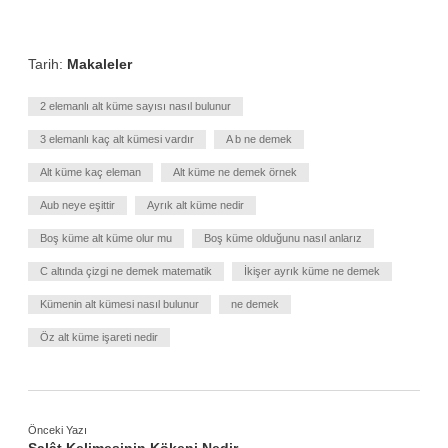
Tarih:
Makaleler
2 elemanlı alt küme sayısı nasıl bulunur
3 elemanlı kaç alt kümesi vardır
A b ne demek
Alt küme kaç eleman
Alt küme ne demek örnek
Aub neye eşittir
Ayrık alt küme nedir
Boş küme alt küme olur mu
Boş küme olduğunu nasıl anlarız
C altında çizgi ne demek matematik
İkişer ayrık küme ne demek
Kümenin alt kümesi nasıl bulunur
ne demek
Öz alt küme işareti nedir
Önceki Yazı
Salât Kelimesinin Kökeni Nedir