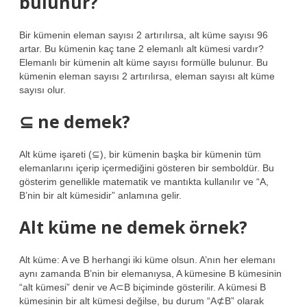
bulunur?
Bir kümenin eleman sayısı 2 artırılırsa, alt küme sayısı 96
artar. Bu kümenin kaç tane 2 elemanlı alt kümesi vardır?
Elemanlı bir kümenin alt küme sayısı formülle bulunur. Bu
kümenin eleman sayısı 2 artırılırsa, eleman sayısı alt küme
sayısı olur.
⊆ ne demek?
Alt küme işareti (⊆), bir kümenin başka bir kümenin tüm
elemanlarını içerip içermediğini gösteren bir semboldür. Bu
gösterim genellikle matematik ve mantıkta kullanılır ve “A,
B’nin bir alt kümesidir” anlamına gelir.
Alt küme ne demek örnek?
Alt küme: A ve B herhangi iki küme olsun. A’nın her elemanı
aynı zamanda B’nin bir elemanıysa, A kümesine B kümesinin
“alt kümesi” denir ve A⊂B biçiminde gösterilir. A kümesi B
kümesinin bir alt kümesi değilse, bu durum “A⊄B” olarak