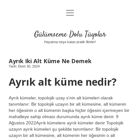
menüyü
Anasayfa
aç
Gizlilik Politikası
Gülümseme Dolu Tüyolar
Yasal Uyarı
Hayatına neşe katan pratik fikirler!
Hakkımızda
Ayrık Iki Alt Küme Ne Demek
Tarih: Ekim 30, 2024
Ayrık alt küme nedir?
Ayrık kümeler, topolojik uzay s’nin alt kümeleri olarak
tanımlanır: Bir topolojik uzayın bir alt kümesine, alt kümenin
her öğesinin o alt kümenin başka hiçbir öğesini içermeyen bir
mahalleye sahip olması durumunda ayrık küme denir. 9
Ağustos 2022Ayrık kümelere ayrık kümeler denir Topolojik
uzayın ayrık kümeleri şu şekilde tanımlanır: Bir topolojik
uzayın bir alt kümesine, alt kümenin her öğesinin o alt