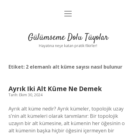
menüyü
Anasayfa
aç
Gizlilik Politikası
Gülümseme Dolu Tüyolar
Yasal Uyarı
Hayatına neşe katan pratik fikirler!
Hakkımızda
Etiket:
2 elemanlı alt küme sayısı nasıl bulunur
Ayrık Iki Alt Küme Ne Demek
Tarih: Ekim 30, 2024
Ayrık alt küme nedir? Ayrık kümeler, topolojik uzay
s’nin alt kümeleri olarak tanımlanır: Bir topolojik
uzayın bir alt kümesine, alt kümenin her öğesinin o
alt kümenin başka hiçbir öğesini içermeyen bir