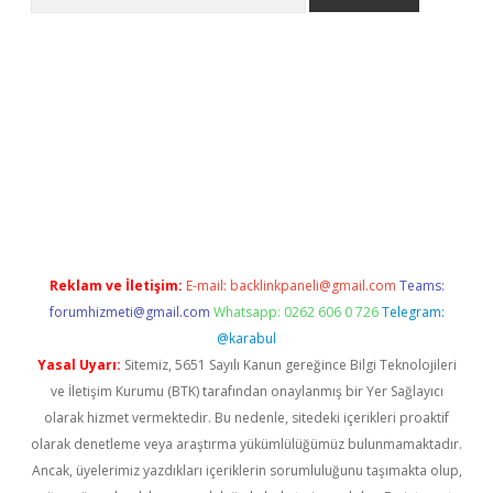
per
Reklam ve İletişim:
E-mail:
backlinkpaneli@gmail.com
Teams:
forumhizmeti@gmail.com
Whatsapp: 0262 606 0 726
Telegram:
@karabul
Yasal Uyarı:
Sitemiz, 5651 Sayılı Kanun gereğince Bilgi Teknolojileri
ve İletişim Kurumu (BTK) tarafından onaylanmış bir Yer Sağlayıcı
olarak hizmet vermektedir. Bu nedenle, sitedeki içerikleri proaktif
olarak denetleme veya araştırma yükümlülüğümüz bulunmamaktadır.
Ancak, üyelerimiz yazdıkları içeriklerin sorumluluğunu taşımakta olup,