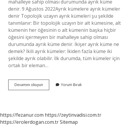
mahalleye sahip olması durumunda ayrık küme
denir. 9 Ağustos 2022Ayrık kümelere ayrık kümeler
denir Topolojik uzayın ayrık kümeleri şu şekilde
tanımlanır: Bir topolojik uzayın bir alt kümesine, alt
kümenin her öğesinin o alt kümenin başka hiçbir
öğesini içermeyen bir mahalleye sahip olması
durumunda ayrık küme denir. İkişer ayrık küme ne
demek? İkili ayrık kümeler: İkiden fazla küme iki
şekilde ayrık olabilir. İlk durumda, tüm kümeler için
ortak bir eleman…
Ayrık
Devamını okuyun
Yorum Bırak
Iki
Alt
Küme
Ne
Demek
https://fezanur.com
https://zeytinvadisi.com.tr
https://erolerdogan.com.tr
Sitemap