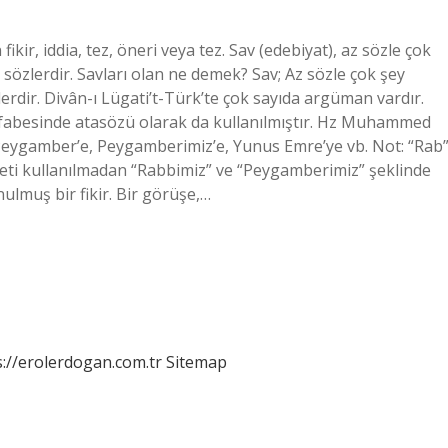
kir, iddia, tez, öneri veya tez. Sav (edebiyat), az sözle çok
 sözlerdir. Savları olan ne demek? Sav; Az sözle çok şey
erdir. Divân-ı Lügati’t-Türk’te çok sayıda argüman vardır.
lfabesinde atasözü olarak da kullanılmıştır. Hz Muhammed
. Peygamber’e, Peygamberimiz’e, Yunus Emre’ye vb. Not: “Rab
eti kullanılmadan “Rabbimiz” ve “Peygamberimiz” şeklinde
ulmuş bir fikir. Bir görüşe,…
s://erolerdogan.com.tr
Sitemap