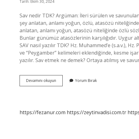
Tarih: Ekim 30, 2024
Sav nedir TDK? Argüman: İleri sürülen ve savunulan fi
şey anlatan, anlamı yoğun, özlü, atasözü niteliğinde
anlatan, anlamı yoğun, atasözü niteliğinde özlü sözl
Bunlar günümüz atasözlerinin karşılığıdır. Uygur a
SAV nasıl yazılır TDK? Hz. Muhammed’e (s.a.v.), Hz
ve “Peygamber” kelimeleri eklendiğinde, kesme işar
yazılır. Sav etmek ne demek? Ortaya atılmış ve savun
Savlar
Devamını okuyun
Yorum Bırak
Ne
Demek
Tdk
https://fezanur.com
https://zeytinvadisi.com.tr
http