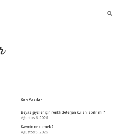
r
Sidebar
Son Yazılar
ilbet yeni giriş
ilbet
grandoperabet giriş
betexper
Beyaz giysiler için renkli deterjan kullanılabilir mi ?
Ağustos 6, 2026
Kavmin ne demek ?
Ağustos 5, 2026