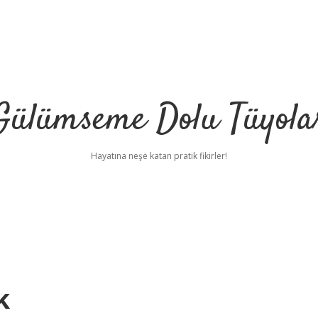
Gülümseme Dolu Tüyola
Hayatına neşe katan pratik fikirler!
k