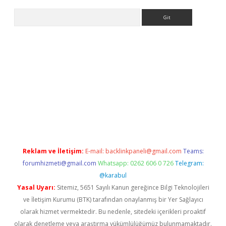
Arama
i giriş
ilbet
grandoperabet giriş
betexper
Reklam ve İletişim:
E-mail:
backlinkpaneli@gmail.com
Teams:
forumhizmeti@gmail.com
Whatsapp: 0262 606 0 726
Telegram:
@karabul
Yasal Uyarı:
Sitemiz, 5651 Sayılı Kanun gereğince Bilgi Teknolojileri
ve İletişim Kurumu (BTK) tarafından onaylanmış bir Yer Sağlayıcı
olarak hizmet vermektedir. Bu nedenle, sitedeki içerikleri proaktif
olarak denetleme veya araştırma yükümlülüğümüz bulunmamaktadır.