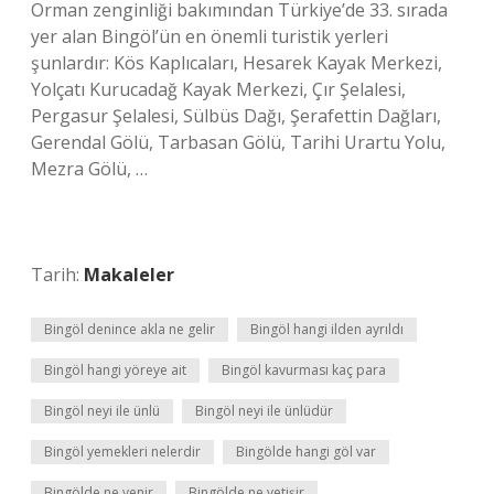
Orman zenginliği bakımından Türkiye’de 33. sırada
yer alan Bingöl’ün en önemli turistik yerleri
şunlardır: Kös Kaplıcaları, Hesarek Kayak Merkezi,
Yolçatı Kurucadağ Kayak Merkezi, Çır Şelalesi,
Pergasur Şelalesi, Sülbüs Dağı, Şerafettin Dağları,
Gerendal Gölü, Tarbasan Gölü, Tarihi Urartu Yolu,
Mezra Gölü, …
Tarih:
Makaleler
Bingöl denince akla ne gelir
Bingöl hangi ilden ayrıldı
Bingöl hangi yöreye ait
Bingöl kavurması kaç para
Bingöl neyi ile ünlü
Bingöl neyi ile ünlüdür
Bingöl yemekleri nelerdir
Bingölde hangi göl var
Bingölde ne yenir
Bingölde ne yetişir