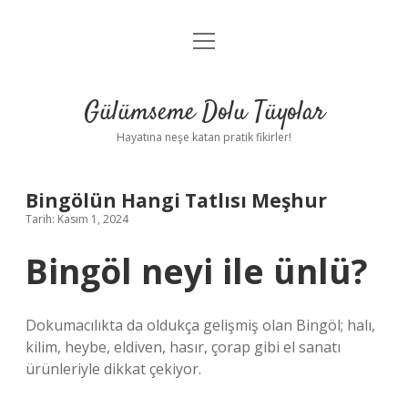
menüyü
Anasayfa
aç
Gizlilik Politikası
Gülümseme Dolu Tüyolar
Yasal Uyarı
Hayatına neşe katan pratik fikirler!
Hakkımızda
Bingölün Hangi Tatlısı Meşhur
Tarih: Kasım 1, 2024
Bingöl neyi ile ünlü?
Dokumacılıkta da oldukça gelişmiş olan Bingöl; halı,
kilim, heybe, eldiven, hasır, çorap gibi el sanatı
ürünleriyle dikkat çekiyor.