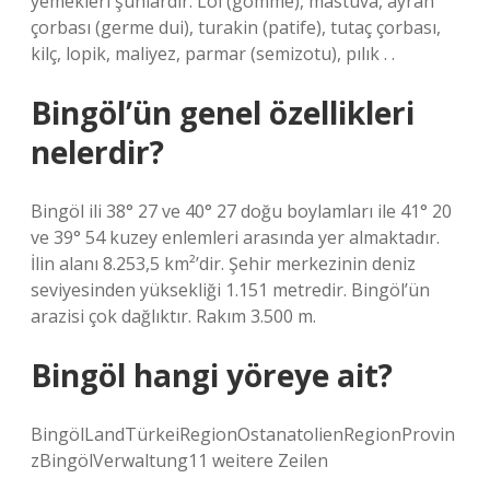
yemekleri şunlardır: Löl (gömme), mastuva, ayran
çorbası (germe dui), turakin (patife), tutaç çorbası,
kilç, lopik, maliyez, parmar (semizotu), pılık . .
Bingöl’ün genel özellikleri
nelerdir?
Bingöl ili 38° 27 ve 40° 27 doğu boylamları ile 41° 20
ve 39° 54 kuzey enlemleri arasında yer almaktadır.
İlin alanı 8.253,5 km²’dir. Şehir merkezinin deniz
seviyesinden yüksekliği 1.151 metredir. Bingöl’ün
arazisi çok dağlıktır. Rakım 3.500 m.
Bingöl hangi yöreye ait?
BingölLandTürkeiRegionOstanatolienRegionProvin
zBingölVerwaltung11 weitere Zeilen