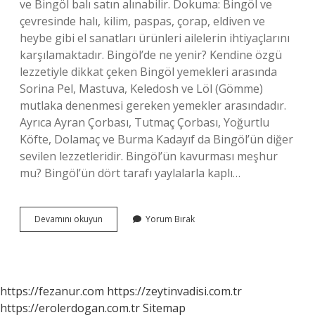
ve Bingöl balı satın alınabilir. Dokuma: Bingöl ve
çevresinde halı, kilim, paspas, çorap, eldiven ve
heybe gibi el sanatları ürünleri ailelerin ihtiyaçlarını
karşılamaktadır. Bingöl’de ne yenir? Kendine özgü
lezzetiyle dikkat çeken Bingöl yemekleri arasında
Sorina Pel, Mastuva, Keledosh ve Löl (Gömme)
mutlaka denenmesi gereken yemekler arasındadır.
Ayrıca Ayran Çorbası, Tutmaç Çorbası, Yoğurtlu
Köfte, Dolamaç ve Burma Kadayıf da Bingöl’ün diğer
sevilen lezzetleridir. Bingöl’ün kavurması meşhur
mu? Bingöl’ün dört tarafı yaylalarla kaplı…
Bingölün
Devamını okuyun
Yorum Bırak
Hangi
Tatlısı
Meşhur
https://fezanur.com
https://zeytinvadisi.com.tr
https://erolerdogan.com.tr
Sitemap