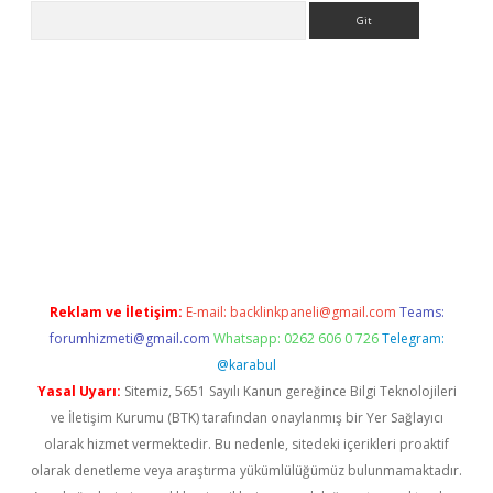
Arama
er
Reklam ve İletişim:
E-mail:
backlinkpaneli@gmail.com
Teams:
forumhizmeti@gmail.com
Whatsapp: 0262 606 0 726
Telegram:
@karabul
Yasal Uyarı:
Sitemiz, 5651 Sayılı Kanun gereğince Bilgi Teknolojileri
ve İletişim Kurumu (BTK) tarafından onaylanmış bir Yer Sağlayıcı
olarak hizmet vermektedir. Bu nedenle, sitedeki içerikleri proaktif
olarak denetleme veya araştırma yükümlülüğümüz bulunmamaktadır.