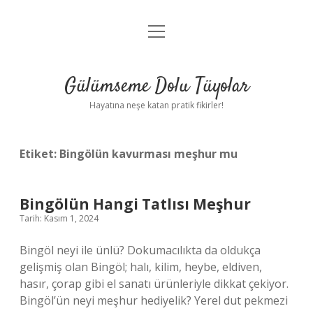
menüyü
Anasayfa
aç
Gizlilik Politikası
Gülümseme Dolu Tüyolar
Yasal Uyarı
Hayatına neşe katan pratik fikirler!
Hakkımızda
Etiket:
Bingölün kavurması meşhur mu
Bingölün Hangi Tatlısı Meşhur
Tarih: Kasım 1, 2024
Bingöl neyi ile ünlü? Dokumacılıkta da oldukça
gelişmiş olan Bingöl; halı, kilim, heybe, eldiven,
hasır, çorap gibi el sanatı ürünleriyle dikkat çekiyor.
Bingöl’ün neyi meşhur hediyelik? Yerel dut pekmezi