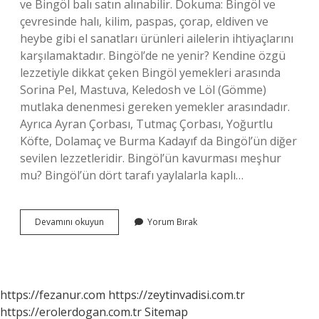
ve Bingöl balı satın alınabilir. Dokuma: Bingöl ve
çevresinde halı, kilim, paspas, çorap, eldiven ve
heybe gibi el sanatları ürünleri ailelerin ihtiyaçlarını
karşılamaktadır. Bingöl’de ne yenir? Kendine özgü
lezzetiyle dikkat çeken Bingöl yemekleri arasında
Sorina Pel, Mastuva, Keledosh ve Löl (Gömme)
mutlaka denenmesi gereken yemekler arasındadır.
Ayrıca Ayran Çorbası, Tutmaç Çorbası, Yoğurtlu
Köfte, Dolamaç ve Burma Kadayıf da Bingöl’ün diğer
sevilen lezzetleridir. Bingöl’ün kavurması meşhur
mu? Bingöl’ün dört tarafı yaylalarla kaplı…
Bingölün
Devamını okuyun
Yorum Bırak
Hangi
Tatlısı
Meşhur
https://fezanur.com
https://zeytinvadisi.com.tr
https://erolerdogan.com.tr
Sitemap