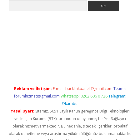
Arama
er
Reklam ve İletişim:
E-mail:
backlinkpaneli@gmail.com
Teams:
forumhizmeti@gmail.com
Whatsapp: 0262 606 0 726
Telegram:
@karabul
Yasal Uyarı:
Sitemiz, 5651 Sayılı Kanun gereğince Bilgi Teknolojileri
ve İletişim Kurumu (BTK) tarafından onaylanmış bir Yer Sağlayıcı
olarak hizmet vermektedir. Bu nedenle, sitedeki içerikleri proaktif
olarak denetleme veya araştırma yükümlülüğümüz bulunmamaktadır.