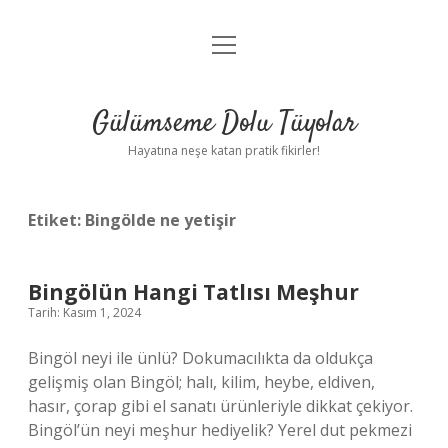
menüyü
Anasayfa
aç
Gizlilik Politikası
Gülümseme Dolu Tüyolar
Yasal Uyarı
Hayatına neşe katan pratik fikirler!
Hakkımızda
Etiket:
Bingölde ne yetişir
Bingölün Hangi Tatlısı Meşhur
Tarih: Kasım 1, 2024
Bingöl neyi ile ünlü? Dokumacılıkta da oldukça
gelişmiş olan Bingöl; halı, kilim, heybe, eldiven,
hasır, çorap gibi el sanatı ürünleriyle dikkat çekiyor.
Bingöl’ün neyi meşhur hediyelik? Yerel dut pekmezi