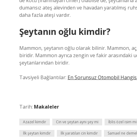
de kötü (inanmayan cinler) olabilse de, şeytanlarla ay
dumansız ateş alevinden ve havadan yaratılmış ruhsa
daha fazla ateşi vardır.
Şeytanın oğlu kimdir?
Mammon, şeytanın oğlu olarak bilinir. Mammon, açg
biridir. Mammon ayrıca zengin ve fakir arasındaki u
şeytanlarından biridir.
Tavsiyeli Bağlantılar:
En Sorunsuz Otomobil Hangis
Tarih:
Makaleler
Azazel kimdir
Cin ve şeytan aynı şey mi
İblis özel isim mi
İlk şeytan kimdir
İlk yaratılan cin kimdir
Samael ne deme