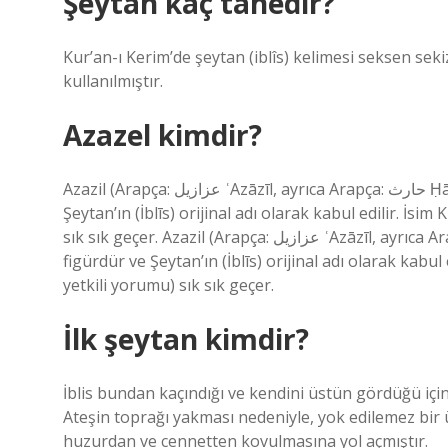
Şeytan kaç tanedir?
Kur’an-ı Kerim’de şeytan (iblîs) kelimesi seksen sek
kullanılmıştır.
Azazel kimdir?
Azazil (Arapça: عزازيل ʿAzāzīl, ayrıca Arapça: حارث Ḥārith olarak da bilinir) İslam geleneğinde bir figürdür ve
Şeytan’ın (İblīs) orijinal adı olarak kabul edilir. İs
sık sık geçer. Azazil (Arapça: عزازيل ʿAzāzīl, ayrıca Arapça: حارث Ḥārith olarak da bilinir) İslam geleneğinde bir
figürdür ve Şeytan’ın (İblīs) orijinal adı olarak kabu
yetkili yorumu) sık sık geçer.
İlk şeytan kimdir?
İblis bundan kaçındığı ve kendini üstün gördüğü için
Ateşin toprağı yakması nedeniyle, yok edilemez bir ü
huzurdan ve cennetten kovulmasına yol açmıştır.