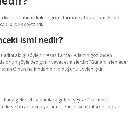
nedir?
rlıktır. İbrahimî dinlere göre, birincil kötü varlıktır. İslam
cak İblis ilk şeytandı.
ceki ismi nedir?
is adını aldığı söylenir. Azazil ancak Allah’ın gözünden
a onun şöyle dediğini rivayet etmişlerdir: “Günahı işlemede
isinin O’nun halkından biri olduğunu söylemiştir.”
n, karşı gelen vb. anlamlara gelen “şeytan” kelimesi,
nılır ve bu anlamda yaramaz, zararlı ve itaatsiz insan ve