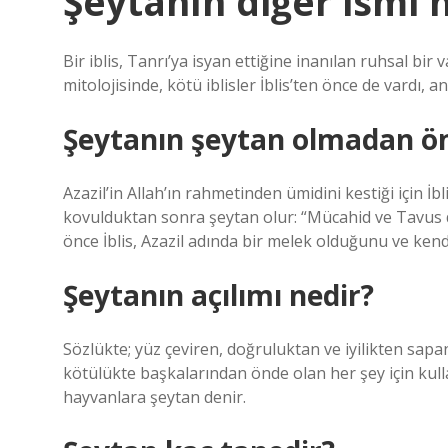
Şeytanın diğer ismi 
Bir iblis, Tanrı’ya isyan ettiğine inanılan ruhsal bir va
mitolojisinde, kötü iblisler İblis’ten önce de vardı, an
Şeytanın şeytan olmadan ön
Azazil’in Allah’ın rahmetinden ümidini kestiği için İbl
kovulduktan sonra şeytan olur: “Mücahid ve Tavus d
önce İblis, Azazil adında bir melek olduğunu ve kend
Şeytanın açılımı nedir?
Sözlükte; yüz çeviren, doğruluktan ve iyilikten sapa
kötülükte başkalarından önde olan her şey için kulla
hayvanlara şeytan denir.