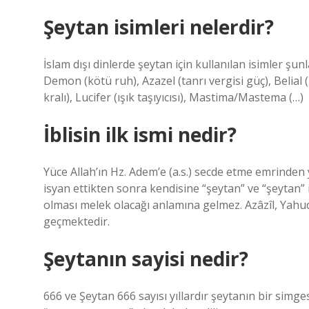
Şeytan isimleri nelerdir?
İslam dışı dinlerde şeytan için kullanılan isimler şun
Demon (kötü ruh), Azazel (tanrı vergisi güç), Belia
kralı), Lucifer (ışık taşıyıcısı), Mastima/Mastema (…)
İblisin ilk ismi nedir?
Yüce Allah’ın Hz. Adem’e (a.s.) secde etme emrinden 
isyan ettikten sonra kendisine “şeytan” ve “şeytan” isi
olması melek olacağı anlamına gelmez. Azâzîl, Yahud
geçmektedir.
Şeytanın sayisi nedir?
666 ve Şeytan 666 sayısı yıllardır şeytanın bir simge