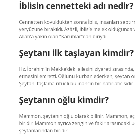
İblisin cennetteki adı nedir?
Cennetten kovulduktan sonra İblis, insanları saptır
yeryüzüne bırakıldı. Azâzîl, İblis’e melek olduğunda
Allah’a yakın olan “Karublar”dan biriydi.
Şeytanı ilk taşlayan kimdir?
Hz. İbrahim’in Mekke’deki ailesini ziyareti sırasın
etmesini emretti. Oğlunu kurban ederken, şeytan on
Şeytanı taşlama ritüeli bu inancın bir hatırlatıcısıdır.
Şeytanın oğlu kimdir?
Mammon, şeytanın oğlu olarak bilinir. Mammon, açg
biridir. Mammon ayrıca zengin ve fakir arasındaki u
şeytanlarından biridir.