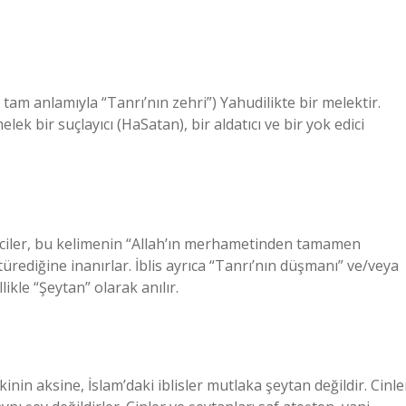
k bir suçlayıcı (HaSatan), bir aldatıcı ve bir yok edici
limciler, bu kelimenin “Allah’ın merhametinden tamamen
diğine inanırlar. İblis ayrıca “Tanrı’nın düşmanı” ve/veya
ikle “Şeytan” olarak anılır.
inin aksine, İslam’daki iblisler mutlaka şeytan değildir. Cinle