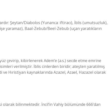
lardır: Şeytan/Diabolos (Yunanca: iftiracı), İblis (umutsuzluk),
l (işe yaramaz), Baal-Zebub/Beel-Zebub (uçan yaratıkların
yüz çevirip, kibirlenerek Adem’e (a.s.) secde etme emrine
mleri verilmiştir. İblis cinlerden biridir; ateşten yaratılmış
i ve Hıristiyan kaynaklarında Azazel, Azael, Hazazel olarak
si olarak bilinmektedir. İncil’in Vahiy bölümünde 666’dan