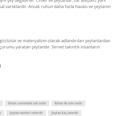
nı şey değildirler. Cinler ve şeytanlar; saf ateşten, yani
l varlıklardır. Ancak ruhun daha fazla havası ve şeytanın
özlülük ve materyalizm olarak adlandırılan şeytanlardan
çurumu yaratan şeytandır. Servet takıntılı insanların
i
İblisin cennetteki adı nedir
İblisin ilk ismi nedir
k
Şeytan isimleri nelerdir
Şeytan kaç tanedir