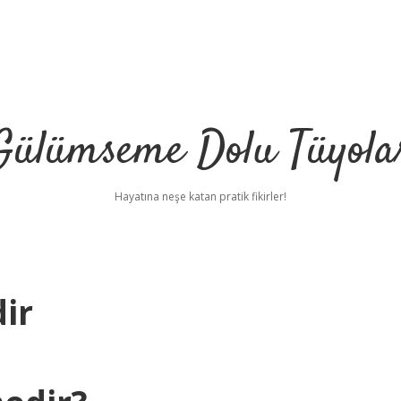
Gülümseme Dolu Tüyola
Hayatına neşe katan pratik fikirler!
ir