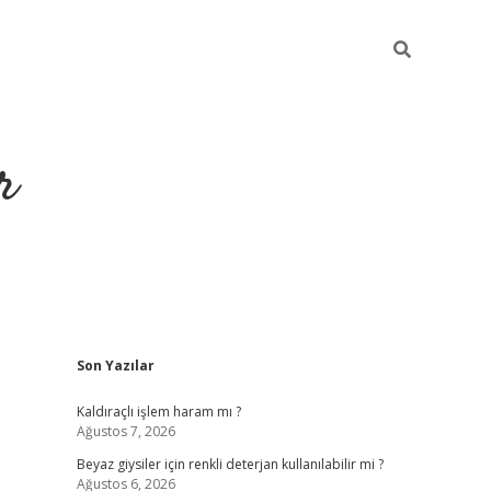
r
Sidebar
Son Yazılar
ilbet yeni giri
Kaldıraçlı işlem haram mı ?
Ağustos 7, 2026
Beyaz giysiler için renkli deterjan kullanılabilir mi ?
Ağustos 6, 2026