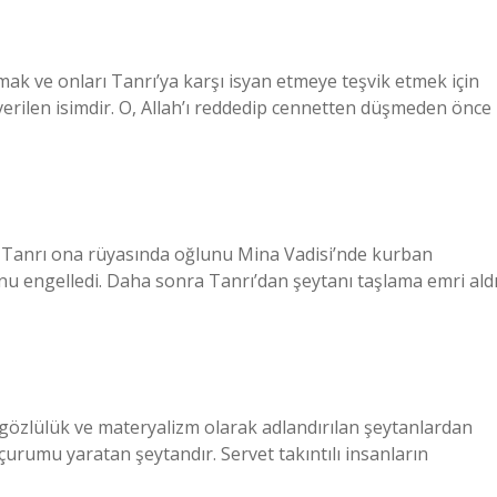
mak ve onları Tanrı’ya karşı isyan etmeye teşvik etmek için
 verilen isimdir. O, Allah’ı reddedip cennetten düşmeden önce
da, Tanrı ona rüyasında oğlunu Mina Vadisi’nde kurban
u engelledi. Daha sonra Tanrı’dan şeytanı taşlama emri aldı
özlülük ve materyalizm olarak adlandırılan şeytanlardan
çurumu yaratan şeytandır. Servet takıntılı insanların