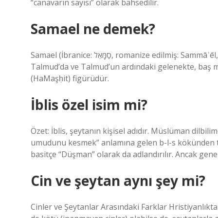
“canavarın sayısı” olarak bahsedilir.
Samael ne demek?
Samael (İbranice: סַמָּאֵל‎, romanize edilmiş: Sammāʾēl, tam anlamıyla “Tanrı’nın zehri”) Yahudilikte bir melektir.
Talmud’da ve Talmud’un ardındaki gelenekte, baş mele
(HaMaşḥit) figürüdür.
İblis özel isim mi?
Özet: İblis, şeytanın kişisel adıdır. Müslüman dilbi
umudunu kesmek” anlamına gelen b-l-s kökünden türe
basitçe “Düşman” olarak da adlandırılır. Ancak genell
Cin ve şeytan aynı şey mi?
Cinler ve Şeytanlar Arasındaki Farklar Hristiyanlıktak