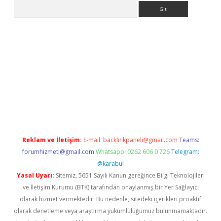
Arama
per
Reklam ve İletişim:
E-mail:
backlinkpaneli@gmail.com
Teams:
forumhizmeti@gmail.com
Whatsapp: 0262 606 0 726
Telegram:
@karabul
Yasal Uyarı:
Sitemiz, 5651 Sayılı Kanun gereğince Bilgi Teknolojileri
ve İletişim Kurumu (BTK) tarafından onaylanmış bir Yer Sağlayıcı
olarak hizmet vermektedir. Bu nedenle, sitedeki içerikleri proaktif
olarak denetleme veya araştırma yükümlülüğümüz bulunmamaktadır.