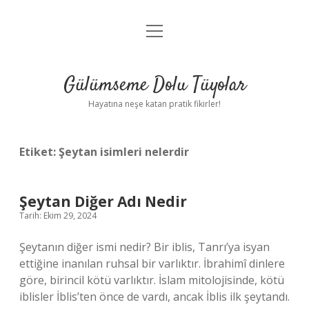
menüyü
Anasayfa
aç
Gizlilik Politikası
Gülümseme Dolu Tüyolar
Yasal Uyarı
Hayatına neşe katan pratik fikirler!
Hakkımızda
Etiket:
Şeytan isimleri nelerdir
Şeytan Diğer Adı Nedir
Tarih: Ekim 29, 2024
Şeytanın diğer ismi nedir? Bir iblis, Tanrı’ya isyan
ettiğine inanılan ruhsal bir varlıktır. İbrahimî dinlere
göre, birincil kötü varlıktır. İslam mitolojisinde, kötü
iblisler İblis’ten önce de vardı, ancak İblis ilk şeytandı.