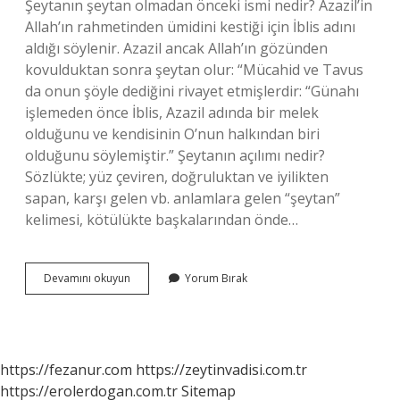
Şeytanın şeytan olmadan önceki ismi nedir? Azazil’in
Allah’ın rahmetinden ümidini kestiği için İblis adını
aldığı söylenir. Azazil ancak Allah’ın gözünden
kovulduktan sonra şeytan olur: “Mücahid ve Tavus
da onun şöyle dediğini rivayet etmişlerdir: “Günahı
işlemeden önce İblis, Azazil adında bir melek
olduğunu ve kendisinin O’nun halkından biri
olduğunu söylemiştir.” Şeytanın açılımı nedir?
Sözlükte; yüz çeviren, doğruluktan ve iyilikten
sapan, karşı gelen vb. anlamlara gelen “şeytan”
kelimesi, kötülükte başkalarından önde…
Şeytan
Devamını okuyun
Yorum Bırak
Diğer
Adı
Nedir
https://fezanur.com
https://zeytinvadisi.com.tr
https://erolerdogan.com.tr
Sitemap