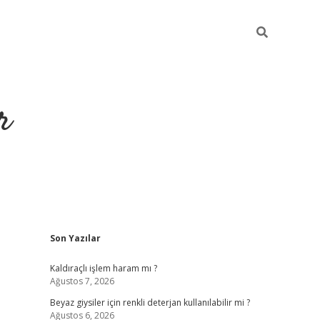
r
Sidebar
Son Yazılar
ilbet yeni giriş
Kaldıraçlı işlem haram mı ?
Ağustos 7, 2026
Beyaz giysiler için renkli deterjan kullanılabilir mi ?
Ağustos 6, 2026