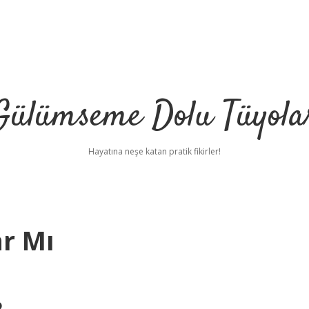
Gülümseme Dolu Tüyola
Hayatına neşe katan pratik fikirler!
ar Mı