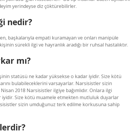
deyim yerindeyse diz çöktürebilirler.
ği nedir?
eden, başkalarıyla empati kuramayan ve onları manipüle
kişinin sürekli ilgi ve hayranlık aradığı bir ruhsal hastalıktır.
rkar mı?
kişinin statüsü ne kadar yüksekse o kadar iyidir. Size kötü
ı bulabileceklerini varsayarlar. Narsisistler sizin
san 2018 Narsisistler ilgiye bağımlıdır. Onlara ilgi
 iyidir. Size kötü muamele etmekten mutluluk duyarlar
arsisistler sizin umduğunuz terk edilme korkusuna sahip
lerdir?