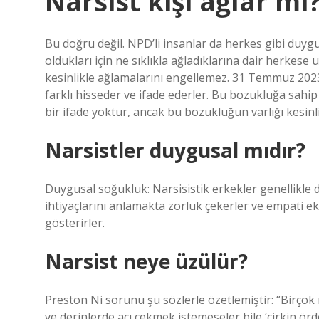
Narsist kişi ağlar mı
Bu doğru değil. NPD’li insanlar da herkes gibi duygu
oldukları için ne sıklıkla ağladıklarına dair herkese
kesinlikle ağlamalarını engellemez. 31 Temmuz 2023 
farklı hisseder ve ifade ederler. Bu bozukluğa sahip 
bir ifade yoktur, ancak bu bozukluğun varlığı kesinl
Narsistler duygusal mıdır?
Duygusal soğukluk: Narsisistik erkekler genellikle 
ihtiyaçlarını anlamakta zorluk çekerler ve empati ek
gösterirler.
Narsist neye üzülür?
Preston Ni sorunu şu sözlerle özetlemiştir: “Birçok n
ve derinlerde acı çekmek istemeseler bile ‘çirkin örd