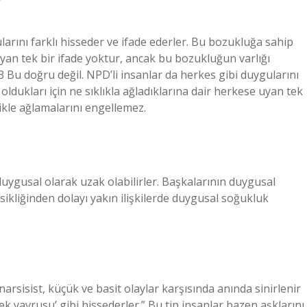
?
larını farklı hisseder ve ifade ederler. Bu bozukluğa sahip
 uyan tek bir ifade yoktur, ancak bu bozukluğun varlığı
Bu doğru değil. NPD’li insanlar da herkes gibi duygularını
oldukları için ne sıklıkla ağladıklarına dair herkese uyan tek
ikle ağlamalarını engellemez.
duygusal olarak uzak olabilirler. Başkalarının duygusal
sikliğinden dolayı yakın ilişkilerde duygusal soğukluk
arsisist, küçük ve basit olaylar karşısında anında sinirlenir
ek yavrusu’ gibi hissederler.” Bu tip insanlar bazen aşklarını