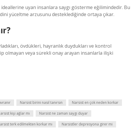
di ideallerine uyan insanlara saygı gösterme eğilimindedir. Bu
ndini yüceltme arzusunu desteklediğinde ortaya çıkar.
ır?
ladıkları, övdükleri, hayranlık duydukları ve kontrol
ahip olmayan veya sürekli onay arayan insanlarla ilişki
avranır
Narsist birini nasıl tanırsın
Narsist en çok neden korkar
arsist kişi ağlar mı
Narsist ne zaman saygı duyar
arsist terk edilmekten korkar mı
Narsistler depresyona girer mi