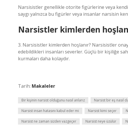
Narsisistler genellikle otorite figürlerine veya ken
saygı yalnızca bu figürler veya insanlar narsisin ke
Narsistler kimlerden hoşlan
3. Narsisistler kimlerden hoşlanır? Narsisistler onay
edebildikleri insanları severler. Güçlü bir kişiliğe s
kurmaları daha kolaydır.
Tarih:
Makaleler
Bir kişinin narsist olduğunu nasıl anlarız
Narsist bir eş nasıl d
Narsist insan hatasını kabul eder mi
Narsist kimi seçer
N
Narsist ne zaman sizden vazgeçer
Narsist neye üzülür
N