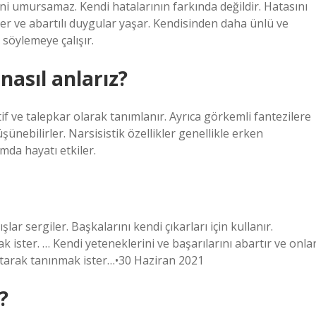
ini umursamaz. Kendi hatalarının farkında değildir. Hatasını
r ve abartılı duygular yaşar. Kendisinden daha ünlü ve
 söylemeye çalışır.
nasıl anlarız?
atif ve talepkar olarak tanımlanır. Ayrıca görkemli fantezilere
şünebilirler. Narsisistik özellikler genellikle erken
amda hayatı etkiler.
ar sergiler. Başkalarını kendi çıkarları için kullanır.
 ister. … Kendi yeteneklerini ve başarılarını abartır ve onlar
tarak tanınmak ister…•30 Haziran 2021
?