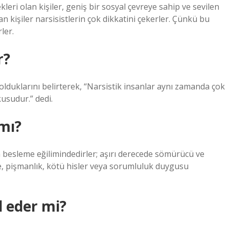
enekleri olan kişiler, geniş bir sosyal çevreye sahip ve sevilen
olan kişiler narsisistlerin çok dikkatini çekerler. Çünkü bu
ler.
r?
olduklarını belirterek, “Narsistik insanlar aynı zamanda çok
usudur.” dedi.
mı?
n besleme eğilimindedirler; aşırı derecede sömürücü ve
ne, pişmanlık, kötü hisler veya sorumluluk duygusu
l eder mi?