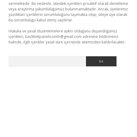
vermektedir. Bu nedenle, sitedeki içerikleri proaktif olarak denetleme
veya araştırma yükümlülüğümüz bulunmamaktadır. Ancak, üyelerimiz
yazdıkları içeriklerin sorumluluğunu taşımakta olup, siteye üye olarak
bu sorumluluğu kabul etmiş sayılırlar.
Hukuka ve yasal düzenlemelere aykırı olduğunu düşündüğünüz
içerikleri,
backlinkpanelicomtr@gmail.com
adresine bildirmeniz
halinde, ilgili içerikler yasal süre içerisinde sitemizden kaldırılacaktır.
Arama
giriş
ilbet
grandoperabet giriş
betexper