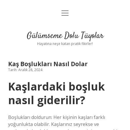
menüyü
Anasayfa
aç
Gizlilik Politikası
Gülümseme Dolu Tüyolar
Yasal Uyarı
Hayatına neşe katan pratik fikirler!
Hakkımızda
Kaş Boşlukları Nasıl Dolar
Tarih: Aralık 28, 2024
Kaşlardaki boşluk
nasıl giderilir?
Boşlukları doldurun: Her kişinin kaşları farklı
yoğunlukta olabilir. Kaşlarınız seyrekse ve