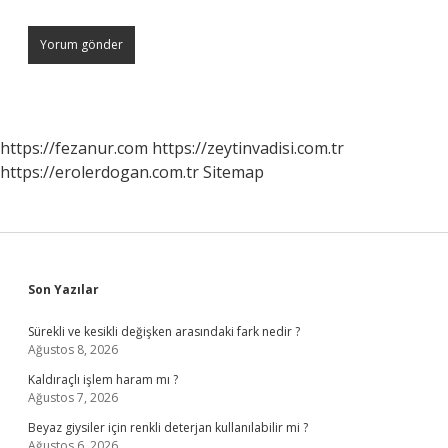
https://fezanur.com
https://zeytinvadisi.com.tr
https://erolerdogan.com.tr
Sitemap
Sidebar
Son Yazılar
Sürekli ve kesikli değişken arasındaki fark nedir ?
Ağustos 8, 2026
Kaldıraçlı işlem haram mı ?
Ağustos 7, 2026
Beyaz giysiler için renkli deterjan kullanılabilir mi ?
Ağustos 6, 2026