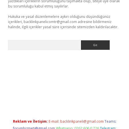
yazdıkları içeriklerin sorumluluğunu taşımakta olup, siteye üye olarak
bu sorumluluğu kabul etmiş sayılırlar.
Hukuka ve yasal düzenlemelere aykırı olduğunu düşündüğünüz
içerikleri,
backlinkpanelicomtr@gmail.com
adresine bildirmeniz
halinde, ilgili içerikler yasal süre içerisinde sitemizden kaldırılacaktır.
Arama
yeni giriş
ilbet
grandoperabet giriş
betexper
Reklam ve İletişim:
E-mail:
backlinkpaneli@gmail.com
Teams:
forumhizmeti@gmail.com
Whatsapp: 0262 606 0 726
Telegram: