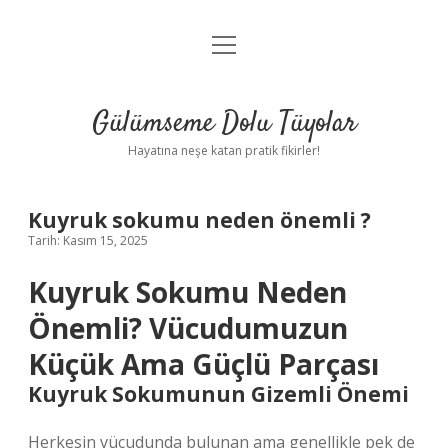
menüyü
Anasayfa
aç
Gizlilik Politikası
Gülümseme Dolu Tüyolar
Yasal Uyarı
Hayatına neşe katan pratik fikirler!
Hakkımızda
Kuyruk sokumu neden önemli ?
Tarih: Kasım 15, 2025
Kuyruk Sokumu Neden
Önemli? Vücudumuzun
Küçük Ama Güçlü Parçası
Kuyruk Sokumunun Gizemli Önemi
Herkesin vücudunda bulunan ama genellikle pek de