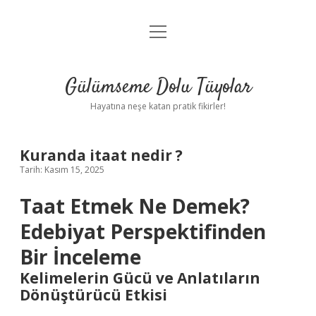
menüyü
Anasayfa
aç
Gizlilik Politikası
Gülümseme Dolu Tüyolar
Yasal Uyarı
Hayatına neşe katan pratik fikirler!
Hakkımızda
Kuranda itaat nedir ?
Tarih: Kasım 15, 2025
Taat Etmek Ne Demek?
Edebiyat Perspektifinden
Bir İnceleme
Kelimelerin Gücü ve Anlatıların
Dönüştürücü Etkisi