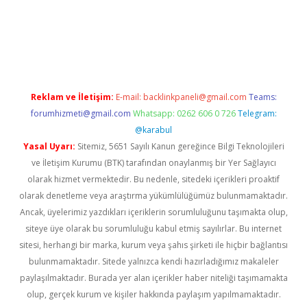
et giriş
betexper
Reklam ve İletişim:
E-mail:
backlinkpaneli@gmail.com
Teams:
forumhizmeti@gmail.com
Whatsapp: 0262 606 0 726
Telegram:
@karabul
Yasal Uyarı:
Sitemiz, 5651 Sayılı Kanun gereğince Bilgi Teknolojileri
ve İletişim Kurumu (BTK) tarafından onaylanmış bir Yer Sağlayıcı
olarak hizmet vermektedir. Bu nedenle, sitedeki içerikleri proaktif
olarak denetleme veya araştırma yükümlülüğümüz bulunmamaktadır.
Ancak, üyelerimiz yazdıkları içeriklerin sorumluluğunu taşımakta olup,
siteye üye olarak bu sorumluluğu kabul etmiş sayılırlar. Bu internet
sitesi, herhangi bir marka, kurum veya şahıs şirketi ile hiçbir bağlantısı
bulunmamaktadır. Sitede yalnızca kendi hazırladığımız makaleler
paylaşılmaktadır. Burada yer alan içerikler haber niteliği taşımamakta
olup, gerçek kurum ve kişiler hakkında paylaşım yapılmamaktadır.