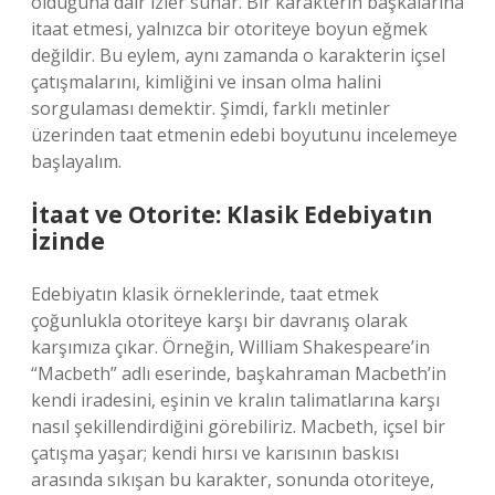
olduğuna dair izler sunar. Bir karakterin başkalarına
itaat etmesi, yalnızca bir otoriteye boyun eğmek
değildir. Bu eylem, aynı zamanda o karakterin içsel
çatışmalarını, kimliğini ve insan olma halini
sorgulaması demektir. Şimdi, farklı metinler
üzerinden taat etmenin edebi boyutunu incelemeye
başlayalım.
İtaat ve Otorite: Klasik Edebiyatın
İzinde
Edebiyatın klasik örneklerinde, taat etmek
çoğunlukla otoriteye karşı bir davranış olarak
karşımıza çıkar. Örneğin, William Shakespeare’in
“Macbeth” adlı eserinde, başkahraman Macbeth’in
kendi iradesini, eşinin ve kralın talimatlarına karşı
nasıl şekillendirdiğini görebiliriz. Macbeth, içsel bir
çatışma yaşar; kendi hırsı ve karısının baskısı
arasında sıkışan bu karakter, sonunda otoriteye,