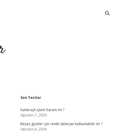
r
Sidebar
Son Yazılar
ilbet yeni gi
Kaldıraçlı işlem haram mı ?
Ağustos 7, 2026
Beyaz giysiler için renkli deterjan kullanılabilir mi ?
Ağustos 6, 2026