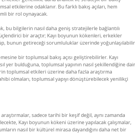
sal etkilerine odaklanır. Bu farklı bakış açıları, hem
li bir rol oynayacak.
 bu bilgilerin nasıl daha geniş stratejilerle bağlantılı
güçlendirici bir araçtır; Kayı boyunun kökenleri, erkekler
üp, bunun getireceği sorumluluklar üzerinde yoğunlaşılabilir
esine bir toplumsal bakış açısı geliştirebilirler. Kayı
ıl yer bulduğuna, toplumsal yapının nasıl şekillendiğine dai
erin toplumsal etkileri üzerine daha fazla araştırma
hibi olmaları, toplumsal yapıyı dönüştürebilecek yenilikçi
raştırmalar, sadece tarihi bir keşif değil, aynı zamanda
Gelecekte, Kayı boyunun kökeni üzerine yapılacak çalışmalar,
rın nasıl bir kültürel mirasa dayandığını daha net bir