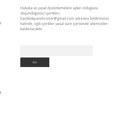
Hukuka ve yasal düzenlemelere aykırı olduğunu
düşündüğünüz içerikleri,
backlinkpanelicomtr@gmail.com
adresine bildirmeniz
ı
halinde, ilgili içerikler yasal süre içerisinde sitemizden
kaldırılacaktır.
Arama
e
e