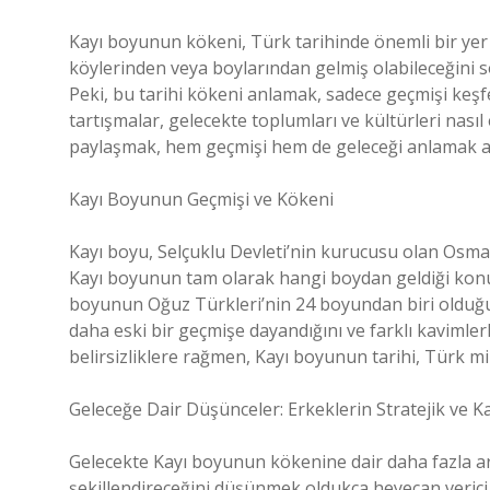
Kayı boyunun kökeni, Türk tarihinde önemli bir yer t
köylerinden veya boylarından gelmiş olabileceğini s
Peki, bu tarihi kökeni anlamak, sadece geçmişi keş
tartışmalar, gelecekte toplumları ve kültürleri nası
paylaşmak, hem geçmişi hem de geleceği anlamak a
Kayı Boyunun Geçmişi ve Kökeni
Kayı boyu, Selçuklu Devleti’nin kurucusu olan Osmanl
Kayı boyunun tam olarak hangi boydan geldiği konusu 
boyunun Oğuz Türkleri’nin 24 boyundan biri olduğun
daha eski bir geçmişe dayandığını ve farklı kavimle
belirsizliklere rağmen, Kayı boyunun tarihi, Türk mil
Geleceğe Dair Düşünceler: Erkeklerin Stratejik ve 
Gelecekte Kayı boyunun kökenine dair daha fazla ara
şekillendireceğini düşünmek oldukça heyecan verici. 