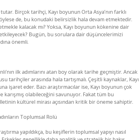
utar. Birçok tarihçi, Kayı boyunun Orta Asya’nın farklı
öylese de, bu konudaki belirsizlik hala devam etmektedir.
fetmekle kalacak mı? Yoksa, Kayı boyunun kökenine dair
l etkileyecek? Bugün, bu sorulara dair düşüncelerimizi
dına önemli.
ı’nın ilk adımlarını atan boy olarak tarihe geçmiştir. Ancak
tarihçiler arasında hala tartışmalı. Çeşitli kaynaklar, Kayı
a işaret eder. Bazı araştırmacılar ise, Kayı boyunun çok
rle karışmış olabileceğini savunuyor. Fakat tüm bu
letinin kültürel mirası açısından kritik bir öneme sahiptir.
Kadınların Toplumsal Rolü
ştırma yapıldıkça, bu keşiflerin toplumsal yapıyı nasıl
Erkekler genellikle daha analitik ve stratejik bir bakış