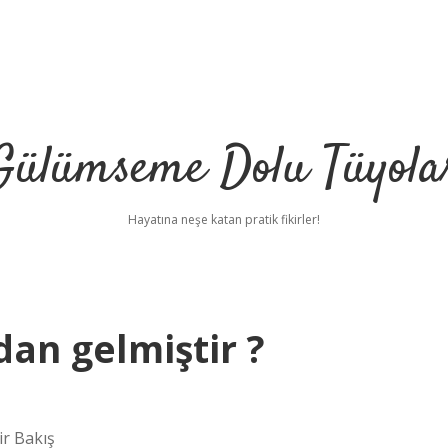
Gülümseme Dolu Tüyola
Hayatına neşe katan pratik fikirler!
an gelmiştir ?
ir Bakış