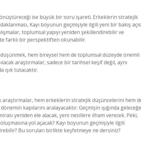
nüştüreceği ise büyük bir soru işareti. Erkeklerin stratejik
odaklanması, Kayı boyunun geçmişiyle ilgili yeni bir bakış açıs
lışmalar, toplumsal yapıyı yeniden şekillendirebilir ve
te farklı bir perspektiften okunabilir.
ini düşünmek, hem bireysel hem de toplumsal düzeyde önemli
acak araştırmalar, sadece bir tarihsel keşif değil, aynı
 ışık tutacaktır.
 araştırmalar, hem erkeklerin stratejik düşüncelerini hem d
r dönemin kapılarını aralayacaktır. Geçmişin ışığında geleceğ
mirası yeniden ele alacak, yeni nesillere ilham verecek. Peki,
 oluşmasına yol açacak? Kayı boyunun geçmişiyle ilgili
irebilir? Bu soruları birlikte keşfetmeye ne dersiniz?