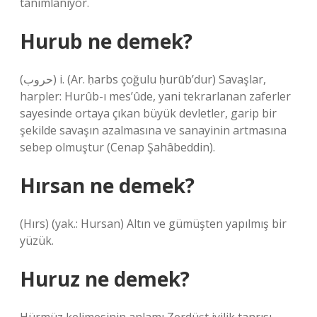
tanımlanıyor.
Hurub ne demek?
(ﺣﺮﻭﺏ) i. (Ar. ḥarbs çoğulu ḥurūb’dur) Savaşlar,
harpler: Hurûb-ı mes’ûde, yani tekrarlanan zaferler
sayesinde ortaya çıkan büyük devletler, garip bir
şekilde savaşın azalmasına ve sanayinin artmasına
sebep olmuştur (Cenap Şahâbeddin).
Hırsan ne demek?
(Hırs) (yak.: Hursan) Altın ve gümüşten yapılmış bir
yüzük.
Huruz ne demek?