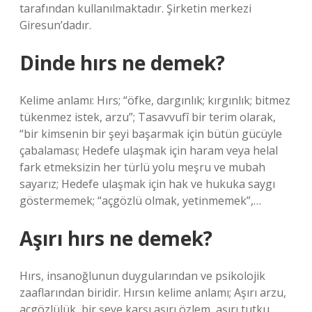
tarafından kullanılmaktadır. Şirketin merkezi
Giresun’dadır.
Dinde hırs ne demek?
Kelime anlamı: Hırs; “öfke, dargınlık; kırgınlık; bitmez
tükenmez istek, arzu”; Tasavvufî bir terim olarak,
“bir kimsenin bir şeyi başarmak için bütün gücüyle
çabalaması; Hedefe ulaşmak için haram veya helal
fark etmeksizin her türlü yolu meşru ve mubah
sayarız; Hedefe ulaşmak için hak ve hukuka saygı
göstermemek; “açgözlü olmak, yetinmemek”,…
Aşırı hırs ne demek?
Hırs, insanoğlunun duygularından ve psikolojik
zaaflarından biridir. Hırsın kelime anlamı; Aşırı arzu,
açgözlülük, bir şeye karşı aşırı özlem, aşırı tutku,