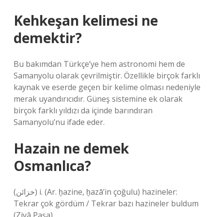
Kehkeşan kelimesi ne
demektir?
Bu bakımdan Türkçe’ye hem astronomi hem de
Samanyolu olarak çevrilmiştir. Özellikle birçok farklı
kaynak ve eserde geçen bir kelime olması nedeniyle
merak uyandırıcıdır. Güneş sistemine ek olarak
birçok farklı yıldızı da içinde barındıran
Samanyolu’nu ifade eder.
Hazain ne demek
Osmanlıca?
(ﺧﺰﺍﺋﻦ) i. (Ar. ḫazіne, ḫazā’in çoğulu) hazineler:
Tekrar çok gördüm / Tekrar bazı hazineler buldum
(Ziyâ Paşa).