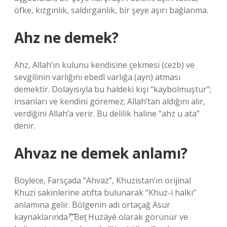
öfke, kızgınlık, saldırganlık, bir şeye aşırı bağlanma.
Ahz ne demek?
Ahz, Allah’ın kulunu kendisine çekmesi (cezb) ve
sevgilinin varlığını ebedî varlığa (ayn) atması
demektir. Dolayısıyla bu haldeki kişi “kaybolmuştur”;
insanları ve kendini göremez; Allah’tan aldığını alır,
verdiğini Allah’a verir. Bu delilik haline “ahz u ata”
denir.
Ahvaz ne demek anlamı?
Böylece, Farsçada “Ahvaz”, Khuzistan’ın orijinal
Khuzi sakinlerine atıfta bulunarak “Khuz-i halkı”
anlamına gelir. Bölgenin adı ortaçağ Asur
kaynaklarında ͒ͬ͝ ͙͗͐͘͝ Beṯ Huzáyé olarak görünür ve