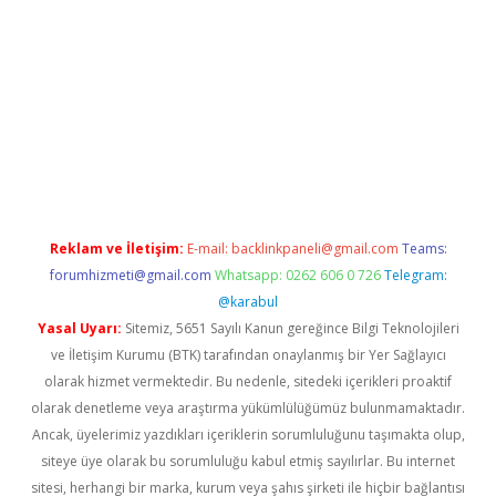
i giriş
ilbet
grandoperabet giriş
betexper
Reklam ve İletişim:
E-mail:
backlinkpaneli@gmail.com
Teams:
forumhizmeti@gmail.com
Whatsapp: 0262 606 0 726
Telegram:
@karabul
Yasal Uyarı:
Sitemiz, 5651 Sayılı Kanun gereğince Bilgi Teknolojileri
ve İletişim Kurumu (BTK) tarafından onaylanmış bir Yer Sağlayıcı
olarak hizmet vermektedir. Bu nedenle, sitedeki içerikleri proaktif
olarak denetleme veya araştırma yükümlülüğümüz bulunmamaktadır.
Ancak, üyelerimiz yazdıkları içeriklerin sorumluluğunu taşımakta olup,
siteye üye olarak bu sorumluluğu kabul etmiş sayılırlar. Bu internet
sitesi, herhangi bir marka, kurum veya şahıs şirketi ile hiçbir bağlantısı