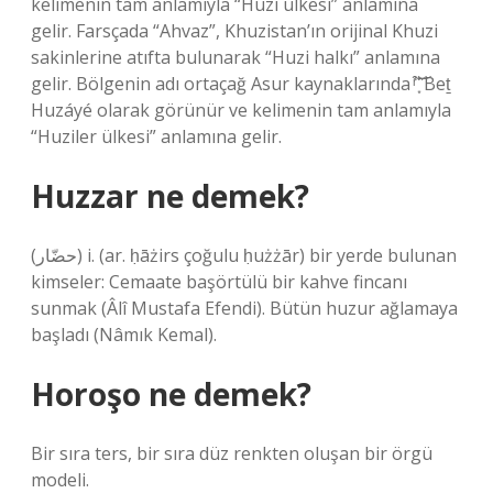
kelimenin tam anlamıyla “Huzi ülkesi” anlamına
gelir. Farsçada “Ahvaz”, Khuzistan’ın orijinal Khuzi
sakinlerine atıfta bulunarak “Huzi halkı” anlamına
gelir. Bölgenin adı ortaçağ Asur kaynaklarında ͒ͬ͝ ͙͗͐͘͝ Beṯ
Huzáyé olarak görünür ve kelimenin tam anlamıyla
“Huziler ülkesi” anlamına gelir.
Huzzar ne demek?
(ﺣﻀّﺎﺭ) i. (ar. ḥāżirs çoğulu ḥużżār) bir yerde bulunan
kimseler: Cemaate başörtülü bir kahve fincanı
sunmak (Âlî Mustafa Efendi). Bütün huzur ağlamaya
başladı (Nâmık Kemal).
Horoşo ne demek?
Bir sıra ters, bir sıra düz renkten oluşan bir örgü
modeli.