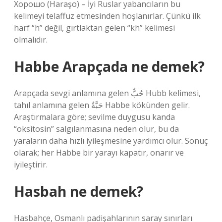
Хорошо (Haraşo) – İyi Ruslar yabancıların bu
kelimeyi telaffuz etmesinden hoşlanırlar. Çünkü ilk
harf “h” değil, gırtlaktan gelen “kh” kelimesi
olmalıdır.
Habbe Arapçada ne demek?
Arapçada sevgi anlamına gelen حُبٌّ Hubb kelimesi,
tahıl anlamına gelen حَبَّةٌ Habbe kökünden gelir.
Araştırmalara göre; sevilme duygusu kanda
“oksitosin” salgılanmasına neden olur, bu da
yaraların daha hızlı iyileşmesine yardımcı olur. Sonuç
olarak; her Habbe bir yarayı kapatır, onarır ve
iyileştirir.
Hasbah ne demek?
Hasbahçe, Osmanlı padişahlarının saray sınırları