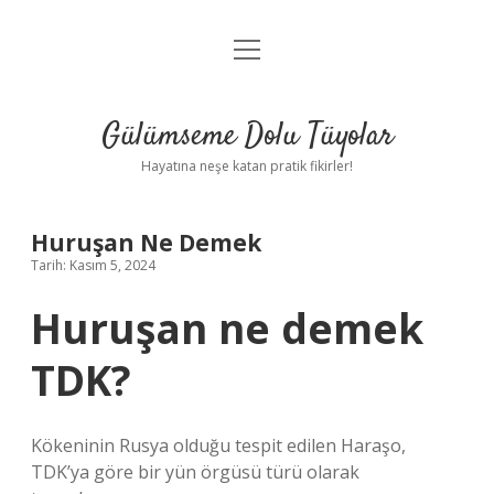
menüyü
Anasayfa
aç
Gizlilik Politikası
Gülümseme Dolu Tüyolar
Yasal Uyarı
Hayatına neşe katan pratik fikirler!
Hakkımızda
Huruşan Ne Demek
Tarih: Kasım 5, 2024
Huruşan ne demek
TDK?
Kökeninin Rusya olduğu tespit edilen Haraşo,
TDK’ya göre bir yün örgüsü türü olarak