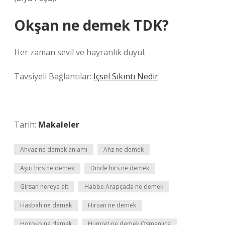
Okşan ne demek TDK?
Her zaman sevil ve hayranlık duyul.
Tavsiyeli Bağlantılar:
Içsel Sıkıntı Nedir
Tarih:
Makaleler
Ahvaz ne demek anlamı
Ahz ne demek
Aşırı hırs ne demek
Dinde hırs ne demek
Girsan nereye ait
Habbe Arapçada ne demek
Hasbah ne demek
Hırsan ne demek
Horoşo ne demek
Humret ne demek Osmanlıca