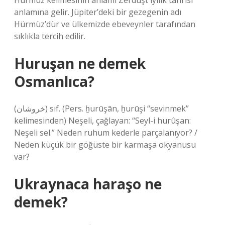
Hürmüz kelimesinin anlamı Zerdüşt iyilik tanrısı
anlamına gelir. Jüpiter’deki bir gezegenin adı
Hürmüz’dür ve ülkemizde ebeveynler tarafından
sıklıkla tercih edilir.
Huruşan ne demek
Osmanlıca?
(ﺧﺮﻭﺷﺎﻥ) sıf. (Pers. ḫurūşān, ḫurūşі “sevinmek”
kelimesinden) Neşeli, çağlayan: “Seyl-i hurûşan:
Neşeli sel.” Neden ruhum kederle parçalanıyor? /
Neden küçük bir göğüste bir karmaşa okyanusu
var?
Ukraynaca haraşo ne
demek?