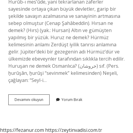
Hurûb-ı mes’ûde, yani tekrarlanan zaferler
sayesinde ortaya çıkan büyük devletler, garip bir
şekilde savaşın azalmasına ve sanayinin artmasına
sebep olmuştur (Cenap Şahâbeddin). Hırsan ne
demek? (Hırs) (yak.: Hursan) Altın ve gümüşten
yapılmış bir yüzük. Huruz ne demek? Hürmüz
kelimesinin anlamı Zerdüşt iyilik tanrısı anlamına
gelir. Jüpiter’deki bir gezegenin adı Hürmüz’dür ve
ülkemizde ebeveynler tarafından sıklıkla tercih edilir.
Huruşan ne demek Osmanlıca? (ﺧﺮﻭﺷﺎﻥ) sıf. (Pers.
ḫurūşān, ḫurūşі “sevinmek” kelimesinden) Neşeli,
çağlayan: “Seyl-i…
Huruşan
Devamını okuyun
Yorum Bırak
Ne
Demek
https://fezanur.com
https://zeytinvadisi.com.tr