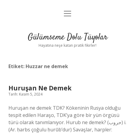
menüyü
Anasayfa
aç
Gizlilik Politikası
Gülümseme Dolu Tüyolar
Yasal Uyarı
Hayatına neşe katan pratik fikirler!
Hakkımızda
Etiket:
Huzzar ne demek
Huruşan Ne Demek
Tarih: Kasım 5, 2024
Huruşan ne demek TDK? Kökeninin Rusya olduğu
tespit edilen Haraşo, TDK’ya göre bir yün örgüsü
türü olarak tanımlanıyor. Hurub ne demek? (ﺣﺮﻭﺏ) i.
(Ar. ḥarbs çoğulu ḥurūb’dur) Savaşlar, harpler: