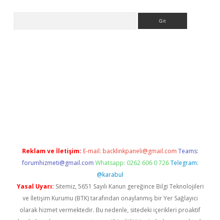
Arama
er
Reklam ve İletişim:
E-mail:
backlinkpaneli@gmail.com
Teams:
forumhizmeti@gmail.com
Whatsapp: 0262 606 0 726
Telegram:
@karabul
Yasal Uyarı:
Sitemiz, 5651 Sayılı Kanun gereğince Bilgi Teknolojileri
ve İletişim Kurumu (BTK) tarafından onaylanmış bir Yer Sağlayıcı
olarak hizmet vermektedir. Bu nedenle, sitedeki içerikleri proaktif