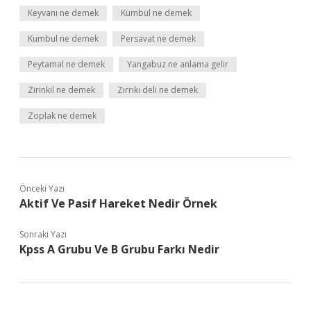
Keyvanı ne demek
Kümbül ne demek
Kumbul ne demek
Persavat ne demek
Peytamal ne demek
Yangabuz ne anlama gelir
Zirinkil ne demek
Zırrıkı deli ne demek
Zoplak ne demek
Önceki Yazı
Aktif Ve Pasif Hareket Nedir Örnek
Sonraki Yazı
Kpss A Grubu Ve B Grubu Farkı Nedir