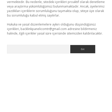
vermektedir. Bu nedenle, sitedeki içerikleri proaktif olarak denetleme
veya araştırma yükümlülüğümüz bulunmamaktadır. Ancak, üyelerimiz
yazdıkları içeriklerin sorumluluğunu taşımakta olup, siteye üye olarak
bu sorumluluğu kabul etmiş sayılırlar.
Hukuka ve yasal düzenlemelere aykırı olduğunu düşündüğünüz
içerikleri,
backlinkpanelicomtr@gmail.com
adresine bildirmeniz
halinde, ilgili içerikler yasal süre içerisinde sitemizden kaldırılacaktır.
Arama
eni giriş
ilbet
grandoperabet giriş
betexper