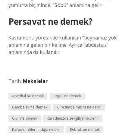
yumurta biçiminde, “Söbü” anlamına gelir.
Persavat ne demek?
Kastamonu yöresinde kullanılan “beynamaz yok”
anlamına gelen bir kelime. Ayrıca “abdestsiz”
anlamında da kullanılır.
Tarih:
Makaleler
Aposkal ne demek
Boğul ne demek
Gambalak ne demek
Giresunda mısıra ne denir
Gıylı ne demek
Karadenizde sevgiliye ne denir
Karadenizliler fındığa ne der
Kebrak ne demek