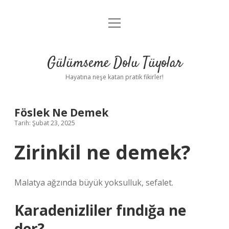
menüyü
Anasayfa
aç
Gizlilik Politikası
Gülümseme Dolu Tüyolar
Yasal Uyarı
Hayatına neşe katan pratik fikirler!
Hakkımızda
Föslek Ne Demek
Tarih: Şubat 23, 2025
Zirinkil ne demek?
Malatya ağzında büyük yoksulluk, sefalet.
Karadenizliler fındığa ne
der?