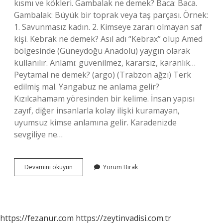
kısmı ve kökleri. Gambalak ne demek? Baca: Baca.
Gambalak: Büyük bir toprak veya taş parçası. Örnek:
1. Savunmasız kadın. 2. Kimseye zararı olmayan saf
kişi. Kebrak ne demek? Asıl adı “Kebrax” olup Amed
bölgesinde (Güneydoğu Anadolu) yaygın olarak
kullanılır. Anlamı: güvenilmez, kararsız, karanlık…
Peytamal ne demek? (argo) (Trabzon ağzı) Terk
edilmiş mal. Yangabuz ne anlama gelir?
Kızılcahamam yöresinden bir kelime. İnsan yapısı
zayıf, diğer insanlarla kolay ilişki kuramayan,
uyumsuz kimse anlamına gelir. Karadenizde
sevgiliye ne…
Föslek
Devamını okuyun
Yorum Bırak
Ne
Demek
https://fezanur.com
https://zeytinvadisi.com.tr