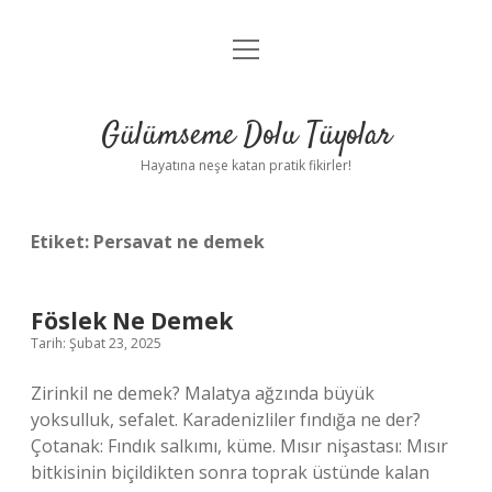
menüyü
Anasayfa
aç
Gizlilik Politikası
Gülümseme Dolu Tüyolar
Yasal Uyarı
Hayatına neşe katan pratik fikirler!
Hakkımızda
Etiket:
Persavat ne demek
Föslek Ne Demek
Tarih: Şubat 23, 2025
Zirinkil ne demek? Malatya ağzında büyük
yoksulluk, sefalet. Karadenizliler fındığa ne der?
Çotanak: Fındık salkımı, küme. Mısır nişastası: Mısır
bitkisinin biçildikten sonra toprak üstünde kalan