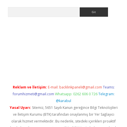
Arama
er
Reklam ve İletişim:
E-mail:
backlinkpaneli@gmail.com
Teams:
forumhizmeti@gmail.com
Whatsapp: 0262 606 0 726
Telegram:
@karabul
Yasal Uyarı:
Sitemiz, 5651 Sayılı Kanun gereğince Bilgi Teknolojileri
ve İletişim Kurumu (BTK) tarafından onaylanmış bir Yer Sağlayıcı
olarak hizmet vermektedir. Bu nedenle, sitedeki içerikleri proaktif