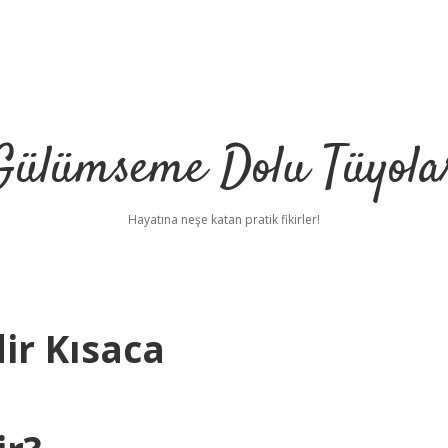
Gülümseme Dolu Tüyola
Hayatına neşe katan pratik fikirler!
ir Kısaca