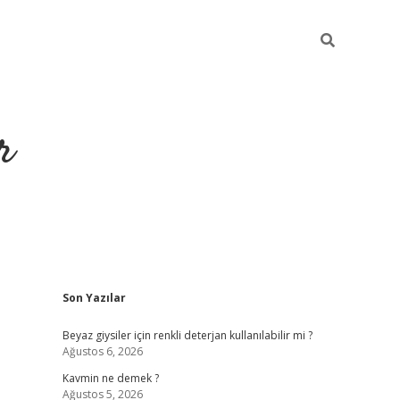
r
Sidebar
Son Yazılar
ilbet yeni giriş
Beyaz giysiler için renkli deterjan kullanılabilir mi ?
Ağustos 6, 2026
Kavmin ne demek ?
Ağustos 5, 2026