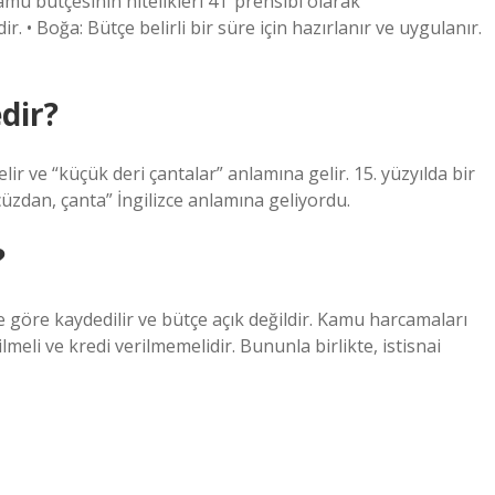
amu bütçesinin nitelikleri 4T prensibi olarak
 • Boğa: Bütçe belirli bir süre için hazırlanır ve uygulanır.
dir?
lir ve “küçük deri çantalar” anlamına gelir. 15. yüzyılda bir
cüzdan, çanta” İngilizce anlamına geliyordu.
?
 göre kaydedilir ve bütçe açık değildir. Kamu harcamaları
ilmeli ve kredi verilmemelidir. Bununla birlikte, istisnai