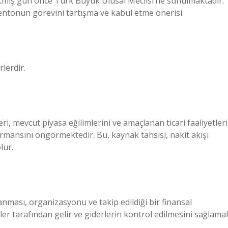
etmiş gün önce Türk Büyük Ulusal Meclisi’ne sunulmaktadır.
tonun görevini tartışma ve kabul etme önerisi.
rlerdir.
ri, mevcut piyasa eğilimlerini ve amaçlanan ticari faaliyetleri
ormansını öngörmektedir. Bu, kaynak tahsisi, nakit akışı
lur.
nlanması, organizasyonu ve takip edildiği bir finansal
ler tarafından gelir ve giderlerin kontrol edilmesini sağlama