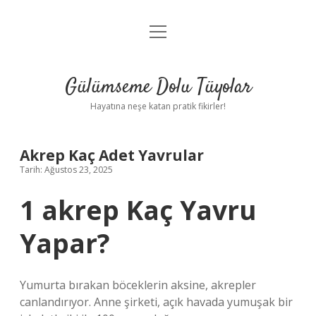
menüyü
Anasayfa
aç
Gizlilik Politikası
Gülümseme Dolu Tüyolar
Yasal Uyarı
Hayatına neşe katan pratik fikirler!
Hakkımızda
Akrep Kaç Adet Yavrular
Tarih: Ağustos 23, 2025
1 akrep Kaç Yavru
Yapar?
Yumurta bırakan böceklerin aksine, akrepler
canlandırıyor. Anne şirketi, açık havada yumuşak bir