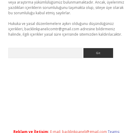
veya araştırma yükümlülüğümüz bulunmamaktadır. Ancak, üyelerimiz
yazdıkları içeriklerin sorumluluğunu taşımakta olup, siteye üye olarak
bu sorumluluğu kabul etmiş sayılırlar.
Hukuka ve yasal düzenlemelere aykırı olduğunu düşündüğünüz
içerikleri,
backlinkpanelicomtr@gmail.com
adresine bildirmeniz
halinde, ilgili içerikler yasal süre içerisinde sitemizden kaldırılacaktır.
Arama
iriş
ilbet
grandoperabet giriş
betexper
Reklam ve İletişim:
E-mail:
backlinkpaneli@gmail.com
Teams: