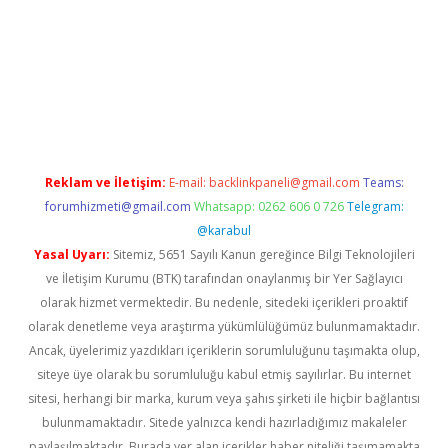
iriş
ilbet
grandoperabet giriş
betexper
Reklam ve İletişim:
E-mail:
backlinkpaneli@gmail.com
Teams:
forumhizmeti@gmail.com
Whatsapp: 0262 606 0 726
Telegram:
@karabul
Yasal Uyarı:
Sitemiz, 5651 Sayılı Kanun gereğince Bilgi Teknolojileri
ve İletişim Kurumu (BTK) tarafından onaylanmış bir Yer Sağlayıcı
olarak hizmet vermektedir. Bu nedenle, sitedeki içerikleri proaktif
olarak denetleme veya araştırma yükümlülüğümüz bulunmamaktadır.
Ancak, üyelerimiz yazdıkları içeriklerin sorumluluğunu taşımakta olup,
siteye üye olarak bu sorumluluğu kabul etmiş sayılırlar. Bu internet
sitesi, herhangi bir marka, kurum veya şahıs şirketi ile hiçbir bağlantısı
bulunmamaktadır. Sitede yalnızca kendi hazırladığımız makaleler
paylaşılmaktadır. Burada yer alan içerikler haber niteliği taşımamakta