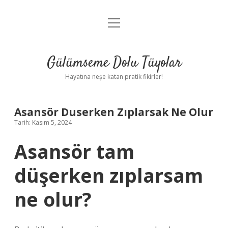
menüyü
Anasayfa
aç
Gizlilik Politikası
Gülümseme Dolu Tüyolar
Yasal Uyarı
Hayatına neşe katan pratik fikirler!
Hakkımızda
Asansör Duserken Zıplarsak Ne Olur
Tarih: Kasım 5, 2024
Asansör tam
düşerken zıplarsam
ne olur?