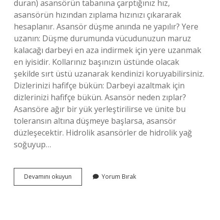
duran) asansörün tabanına çarptığınız hız,
asansörün hızından zıplama hızınızı çıkararak
hesaplanır. Asansör düşme anında ne yapılır? Yere
uzanın: Düşme durumunda vücudunuzun maruz
kalacağı darbeyi en aza indirmek için yere uzanmak
en iyisidir. Kollarınız başınızın üstünde olacak
şekilde sırt üstü uzanarak kendinizi koruyabilirsiniz.
Dizlerinizi hafifçe bükün: Darbeyi azaltmak için
dizlerinizi hafifçe bükün. Asansör neden zıplar?
Asansöre ağır bir yük yerleştirilirse ve ünite bu
toleransın altına düşmeye başlarsa, asansör
düzleşecektir. Hidrolik asansörler de hidrolik yağ
soğuyup…
Asansör
Devamını okuyun
Yorum Bırak
Duserken
Zıplarsak
Ne
Olur