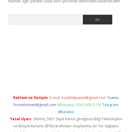
halinde, ilgili içerikler yasal süre içerisinde sitemizden kaldırılacaktır.
Arama
er
Reklam ve İletişim:
E-mail:
backlinkpaneli@gmail.com
Teams:
forumhizmeti@gmail.com
Whatsapp: 0262 606 0 726
Telegram:
@karabul
Yasal Uyarı:
Sitemiz, 5651 Sayılı Kanun gereğince Bilgi Teknolojileri
ve İletişim Kurumu (BTK) tarafından onaylanmış bir Yer Sağlayıcı