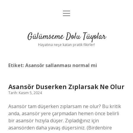
menüyü
Anasayfa
aç
Gizlilik Politikası
Gülümseme Dolu Tüyolar
Yasal Uyarı
Hayatına neşe katan pratik fikirler!
Hakkımızda
Etiket:
Asansör sallanması normal mi
Asansör Duserken Zıplarsak Ne Olur
Tarih: Kasım 5, 2024
Asansör tam düşerken zıplarsam ne olur? Bu kritik
anda, asansör yere çarpmadan hemen önce belirli
bir asansör hızıyla düşer. Zıpladığınız için
asansörden daha yavaş düşersiniz. (Birdenbire