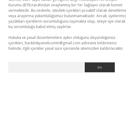
Kurumu (BTK) tarafından onaylanmış bir Yer Sağlayıcı olarak hizmet
vermektedir. Bu nedenle, sitedeki içerikleri proaktif olarak denetleme
veya araştırma yükümlülüğümüz bulunmamaktadır. Ancak, üyelerimiz
yazdıkları içeriklerin sorumluluğunu taşımakta olup, siteye üye olarak
bu sorumluluğu kabul etmiş sayılırlar.
Hukuka ve yasal düzenlemelere aykırı olduğunu düşündüğünüz
içerikleri,
backlinkpanelicomtr@gmail.com
adresine bildirmeniz
halinde, ilgili içerikler yasal süre içerisinde sitemizden kaldırılacaktır.
Arama
giriş
ilbet
grandoperabet giriş
betexper