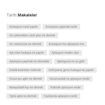
Tarih:
Makaleler
Acitasyon nasıl yapılır
Acitasyon yapmak nedir
Acı çekmekten zevk alan ne demek
Acı sömürüsü ne demek
Acıtasyon mu ajitasyon mu
Ajit olan hastaya ne yapılır
Ajitasyon neden olur
Ajitasyon yapmak ne demektir
Ajitasyona ne iyi gelir
Delilik belirtileri nelerdir
Deliryuma giren hastaya ne yapılır
Huzursuz ajite ne demek
Huzursuzluk ve ajitasyon nedir
Manipülatif kişi ne demek
Psikotik ajitasyon nedir
Tıpta ajite ne demek
Yaşlılarda ajitasyon nedir