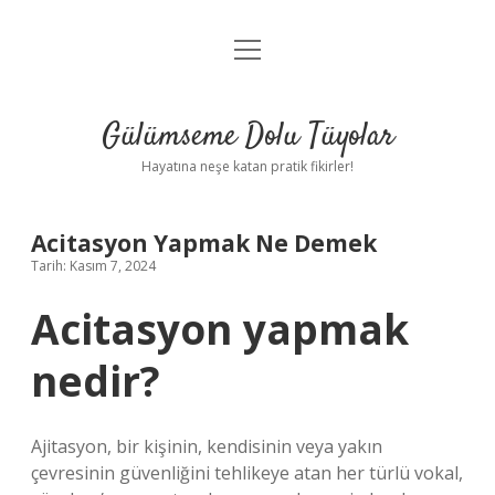
menüyü
Anasayfa
aç
Gizlilik Politikası
Gülümseme Dolu Tüyolar
Yasal Uyarı
Hayatına neşe katan pratik fikirler!
Hakkımızda
Acitasyon Yapmak Ne Demek
Tarih: Kasım 7, 2024
Acitasyon yapmak
nedir?
Ajitasyon, bir kişinin, kendisinin veya yakın
çevresinin güvenliğini tehlikeye atan her türlü vokal,