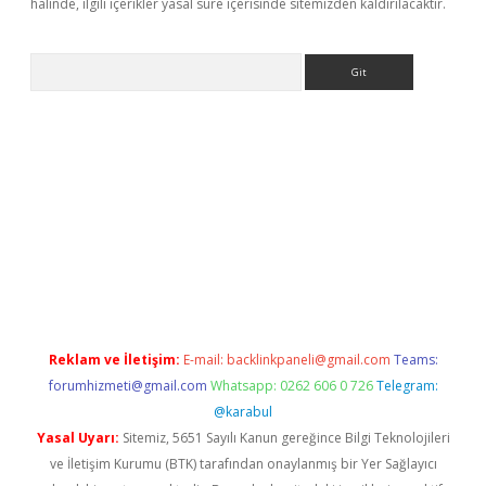
halinde, ilgili içerikler yasal süre içerisinde sitemizden kaldırılacaktır.
Arama
er
Reklam ve İletişim:
E-mail:
backlinkpaneli@gmail.com
Teams:
forumhizmeti@gmail.com
Whatsapp: 0262 606 0 726
Telegram:
@karabul
Yasal Uyarı:
Sitemiz, 5651 Sayılı Kanun gereğince Bilgi Teknolojileri
ve İletişim Kurumu (BTK) tarafından onaylanmış bir Yer Sağlayıcı