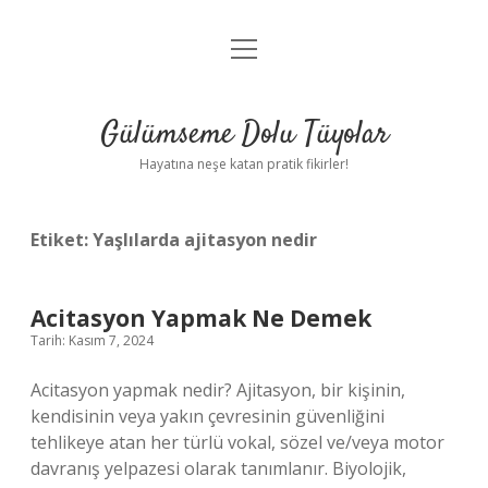
menüyü
Anasayfa
aç
Gizlilik Politikası
Gülümseme Dolu Tüyolar
Yasal Uyarı
Hayatına neşe katan pratik fikirler!
Hakkımızda
Etiket:
Yaşlılarda ajitasyon nedir
Acitasyon Yapmak Ne Demek
Tarih: Kasım 7, 2024
Acitasyon yapmak nedir? Ajitasyon, bir kişinin,
kendisinin veya yakın çevresinin güvenliğini
tehlikeye atan her türlü vokal, sözel ve/veya motor
davranış yelpazesi olarak tanımlanır. Biyolojik,