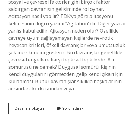
sosyal ve çevresel faktörler gibi birçok faktör,
saldırgan davranışın gelişiminde rol oynar.
Acitasyon nasıl yapılır? TDK’ya göre ajitasyonu
kelimesinin doğru yazımı “Agitation”dır. Diğer yazılar
yanlış kabul edilir. Ajitasyon neden olur? Özellikle
çevreye uyum sağlayamayan kişilerde nevrotik
heyecan krizleri, öfkeli davranışlar veya umutsuzluk
şeklinde kendini gösterir. Bu davranışlar genellikle
çevresel engellere karşı tepkisel tepkilerdir. Acı
sömürüsü ne demek? Duygusal sömürü: Kişinin
kendi duygularını görmezden gelip kendi çıkarı için
kullanması. Bu tür davranışlar sıklıkla başkalarının
acısından, korkusundan veya…
Acitasyon
Devamını okuyun
Yorum Bırak
Yapmak
Ne
Demek