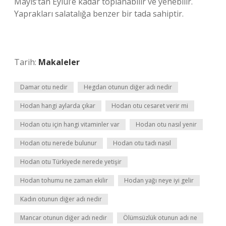
Mayıs’tan Eylül’e kadar toplanabilir ve yenebilir.
Yaprakları salatalığa benzer bir tada sahiptir.
Tarih:
Makaleler
Damar otu nedir
Hegdan otunun diğer adı nedir
Hodan hangi aylarda çıkar
Hodan otu cesaret verir mi
Hodan otu için hangi vitaminler var
Hodan otu nasıl yenir
Hodan otu nerede bulunur
Hodan otu tadı nasıl
Hodan otu Türkiyede nerede yetişir
Hodan tohumu ne zaman ekilir
Hodan yağı neye iyi gelir
Kadın otunun diğer adı nedir
Mancar otunun diğer adı nedir
Ölümsüzlük otunun adı ne