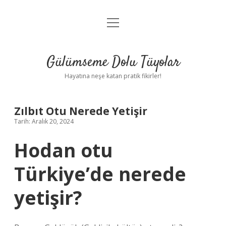
menüyü
Anasayfa
aç
Gizlilik Politikası
Gülümseme Dolu Tüyolar
Yasal Uyarı
Hayatına neşe katan pratik fikirler!
Hakkımızda
Zılbıt Otu Nerede Yetişir
Tarih: Aralık 20, 2024
Hodan otu
Türkiye’de nerede
yetişir?