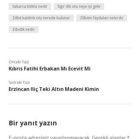
Sakarca bitkisi nedir
Sığır dili otu neye iyi gelir
Zilbit kaldirik otu nerede bulunur
Zilbitın faydaları nelerdir
Zıbıdık nedir
Önceki Yazı
Kıbrıs Fatihi Erbakan Mı Ecevit Mi
Sonraki Yazı
Erzincan Iliç Teki Altın Madeni Kimin
Bir yanıt yazın
E-posta adresiniz yayınlanmayacak.
Gerekli alanlar
*