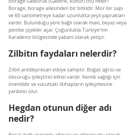
Borage Galdürük (Galdirik, kültür) otu nedir?
Borage, borage ailesinden bir bitkidir. Mor bir sapı
ve 60 santimetreye kadar uzunlukta yeşil yaprakları
vardır. Bulunduğu yere bağlı olarak mavi, beyaz veya
pembe çiçekler açar. Çoğunlukla Türkiye’nin
Karadeniz bölgesinde yabani olarak yetişir.
Zilbitın faydaları nelerdir?
Zılbit antidepresan etkiye sahiptir. Boğaz ağrısı ve
öksürüğü iyileştirici etkisi vardır. Kemik sağlığı için
önemlidir ve vücuttaki iltihapların iyileşmesine
yardımcı olur.
Hegdan otunun diğer adı
nedir?
Boraj, halk arasında adaçayı ve adaçayı otu olarak