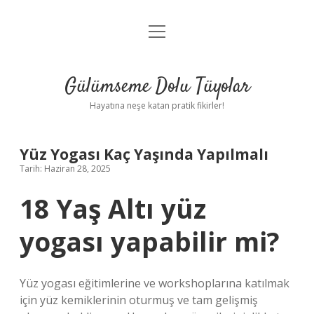
menüyü
Anasayfa
aç
Gizlilik Politikası
Gülümseme Dolu Tüyolar
Yasal Uyarı
Hayatına neşe katan pratik fikirler!
Hakkımızda
Yüz Yogası Kaç Yaşında Yapılmalı
Tarih: Haziran 28, 2025
18 Yaş Altı yüz
yogası yapabilir mi?
Yüz yogası eğitimlerine ve workshoplarına katılmak
için yüz kemiklerinin oturmuş ve tam gelişmiş