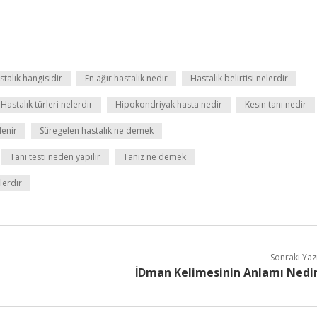
alık hangisidir
En ağır hastalık nedir
Hastalık belirtisi nelerdir
Hastalık türleri nelerdir
Hipokondriyak hasta nedir
Kesin tanı nedir
denir
Süregelen hastalık ne demek
Tanı testi neden yapılır
Tanız ne demek
lerdir
Sonraki Yaz
İDman Kelimesinin Anlamı Nedi