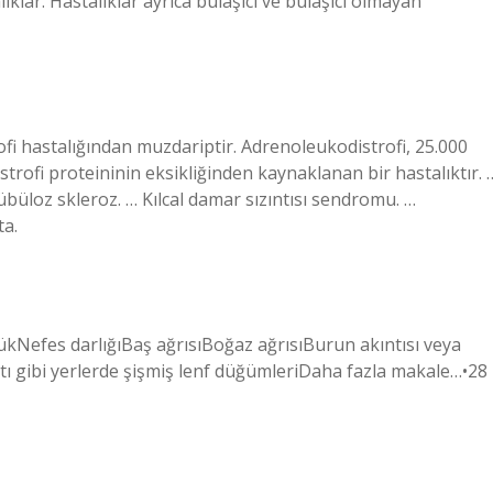
lıklar. Hastalıklar ayrıca bulaşıcı ve bulaşıcı olmayan
ofi hastalığından muzdariptir. Adrenoleukodistrofi, 25.000
trofi proteininin eksikliğinden kaynaklanan bir hastalıktır. 
büloz skleroz. … Kılcal damar sızıntısı sendromu. …
ta.
ükNefes darlığıBaş ağrısıBoğaz ağrısıBurun akıntısı veya
tı gibi yerlerde şişmiş lenf düğümleriDaha fazla makale…•28