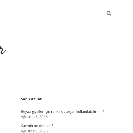
r
Sidebar
Son Yazılar
ilbet yeni giriş
Beyaz giysiler için renkli deterjan kullanılabilir mi ?
Ağustos 6, 2026
Kavmin ne demek ?
Ağustos 5, 2026