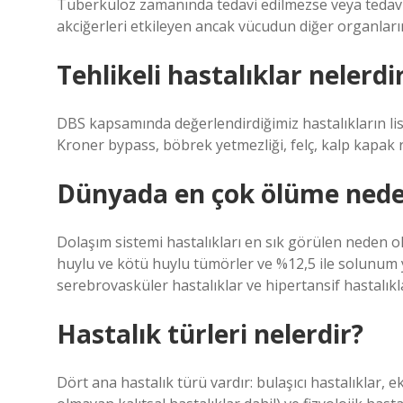
Tüberküloz zamanında tedavi edilmezse veya tedaviy
akciğerleri etkileyen ancak vücudun diğer organlarına
Tehlikeli hastalıklar nelerdi
DBS kapsamında değerlendirdiğimiz hastalıkların list
Kroner bypass, böbrek yetmezliği, felç, kalp kapak 
Dünyada en çok ölüme neden
Dolaşım sistemi hastalıkları en sık görülen neden o
huylu ve kötü huylu tümörler ve %12,5 ile solunum yo
serebrovasküler hastalıklar ve hipertansif hastalıkl
Hastalık türleri nelerdir?
Dört ana hastalık türü vardır: bulaşıcı hastalıklar, ek