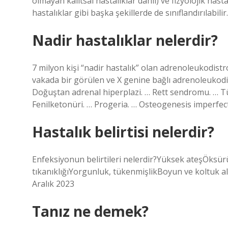
olmayan kalıtsal hastalıklar dahil) ve fizyolojik hasta
hastalıklar gibi başka şekillerde de sınıflandırılabilir.
Nadir hastalıklar nelerdir?
7 milyon kişi “nadir hastalık” olan adrenoleukodistr
vakada bir görülen ve X genine bağlı adrenoleukodis
Doğuştan adrenal hiperplazi. … Rett sendromu. … Tü
Fenilketonüri. … Progeria. … Osteogenesis imperfec
Hastalık belirtisi nelerdir?
Enfeksiyonun belirtileri nelerdir?Yüksek ateşÖksür
tıkanıklığıYorgunluk, tükenmişlikBoyun ve koltuk al
Aralık 2023
Tanız ne demek?