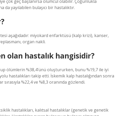
e çok geç başlanırsa ölümcül olabilir. Çoğunlukla
 da yayılabilen bulaşıcı bir hastalıktır.
r?
esi aşağıdadır: miyokard enfarktüsü (kalp krizi), kanser,
replasmanı, organ nakli.
 olan hastalık hangisidir?
lup ölümlerin %38,4’ünü oluştururken, bunu %19,7 ile iyi
lu hastalıkları takip etti. İskemik kalp hastalığından sonra
ar sırasıyla %22,4 ve %8,3 oranında gözlendi.
siklik hastalıkları, kalıtsal hastalıklar (genetik ve genetik