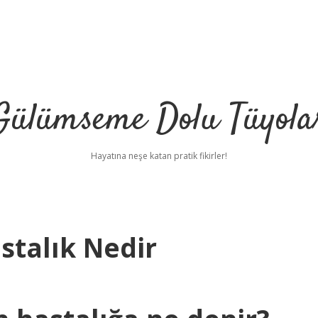
Gülümseme Dolu Tüyola
Hayatına neşe katan pratik fikirler!
talık Nedir