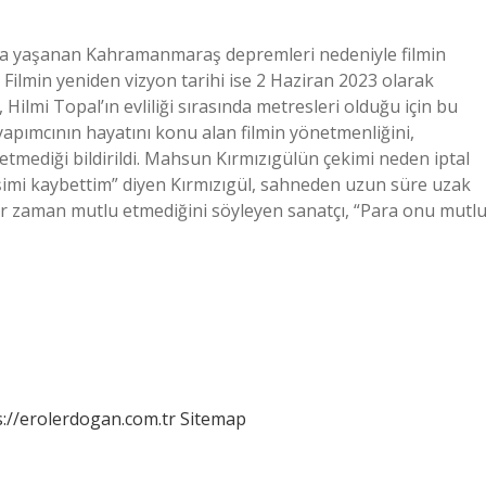
ında yaşanan Kahramanmaraş depremleri nedeniyle filmin
. Filmin yeniden vizyon tarihi ise 2 Haziran 2023 olarak
 Hilmi Topal’ın evliliği sırasında metresleri olduğu için bu
yapımcının hayatını konu alan filmin yönetmenliğini,
etmediği bildirildi. Mahsun Kırmızıgülün çekimi neden iptal
imi kaybettim” diyen Kırmızıgül, sahneden uzun süre uzak
bir zaman mutlu etmediğini söyleyen sanatçı, “Para onu mutl
s://erolerdogan.com.tr
Sitemap