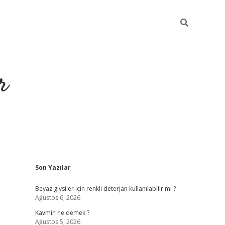
r
Sidebar
Son Yazılar
ilbet yeni giriş
ilbet
grandoperabet giriş
betexper
Beyaz giysiler için renkli deterjan kullanılabilir mi ?
Ağustos 6, 2026
Kavmin ne demek ?
Ağustos 5, 2026