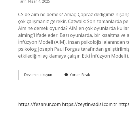
Tarih: Nisan 4, 2025
CS de aim ne demek? Amaç: Çapraz dediğimiz nişan
çok çalışmanız gerekir. Catwalk: Son zamanlarda pek 
Aim ne demek oyunda? AIM en çok oyunlarda kullanı
aiming’i ifade eder. Bazı oyunlarda, bir kısaltma ve a
İnfüzyon Modeli (AIM), insan psikolojisi alanından t
psikolog Joseph Paul Forgas tarafından geliştirilmişt
etkilediğini açıklamaya çalışır. Etki İnfüzyon Modeli
Cs
Devamını okuyun
Yorum Bırak
Aim
Ne
Demek
https://fezanur.com
https://zeytinvadisi.com.tr
http