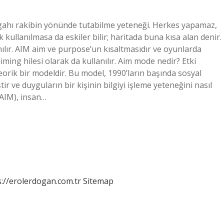
gahı rakibin yönünde tutabilme yeteneği. Herkes yapamaz,
kullanılmasa da eskiler bilir; haritada buna kısa alan denir.
lır. AIM aim ve purpose’un kısaltmasıdır ve oyunlarda
iming hilesi olarak da kullanılır. Aim mode nedir? Etki
eorik bir modeldir. Bu model, 1990’ların başında sosyal
ir ve duyguların bir kişinin bilgiyi işleme yeteneğini nasıl
 (AIM), insan…
s://erolerdogan.com.tr
Sitemap