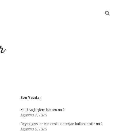
r
Sidebar
Son Yazılar
ilbet yeni giriş
ilbet
grandoperabet giriş
betexper
Kaldıraçlı işlem haram mı ?
Ağustos 7, 2026
Beyaz giysiler için renkli deterjan kullanılabilir mi ?
Ağustos 6, 2026