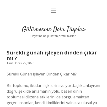
menüyü
Anasayfa
aç
Gizlilik Politikası
Gülümseme Dolu Tüyolar
Yasal Uyarı
Hayatına neşe katan pratik fikirler!
Hakkımızda
Sürekli günah işleyen dinden çıkar
mı ?
Tarih: Ocak 25, 2026
Sürekli Günah İşleyen Dinden Çıkar Mı?
Bir toplumu, iktidar ilişkilerini ve yurttaşlık anlayışını
doğru şekilde anlamanın yolu, bazen dinin
toplumsal düzene etkilerini de sorgulamaktan
geçer. İnsanlar, kendi kimliklerini yalnızca ulusal ya