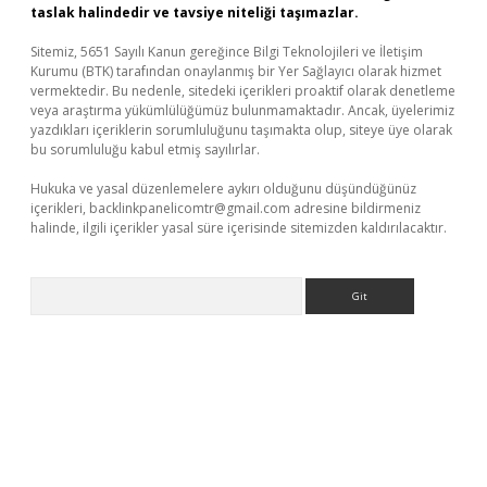
taslak halindedir ve tavsiye niteliği taşımazlar.
Sitemiz, 5651 Sayılı Kanun gereğince Bilgi Teknolojileri ve İletişim
Kurumu (BTK) tarafından onaylanmış bir Yer Sağlayıcı olarak hizmet
vermektedir. Bu nedenle, sitedeki içerikleri proaktif olarak denetleme
veya araştırma yükümlülüğümüz bulunmamaktadır. Ancak, üyelerimiz
yazdıkları içeriklerin sorumluluğunu taşımakta olup, siteye üye olarak
bu sorumluluğu kabul etmiş sayılırlar.
Hukuka ve yasal düzenlemelere aykırı olduğunu düşündüğünüz
içerikleri,
backlinkpanelicomtr@gmail.com
adresine bildirmeniz
halinde, ilgili içerikler yasal süre içerisinde sitemizden kaldırılacaktır.
Arama
ni giriş
ilbet
grandoperabet giriş
betexper