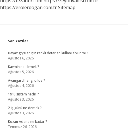
https://fezanur.com
https://zeytinvadisi.com.tr
https://erolerdogan.com.tr
Sitemap
Sidebar
Son Yazılar
Beyaz giysiler için renkli deterjan kullanılabilir mi ?
Ağustos 6, 2026
Kavmin ne demek ?
Ağustos 5, 2026
Avangard hangi dilde ?
Ağustos 4, 2026
19’lü sistem nedir ?
Ağustos 3, 2026
2 iş günü ne demek ?
Ağustos 3, 2026
Kozan Adana ne kadar ?
Temmuz 26, 2026