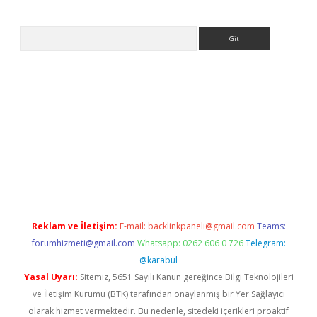
Arama
 giriş
ilbet
grandoperabet giriş
betexper
Reklam ve İletişim:
E-mail:
backlinkpaneli@gmail.com
Teams:
forumhizmeti@gmail.com
Whatsapp: 0262 606 0 726
Telegram:
@karabul
Yasal Uyarı:
Sitemiz, 5651 Sayılı Kanun gereğince Bilgi Teknolojileri
ve İletişim Kurumu (BTK) tarafından onaylanmış bir Yer Sağlayıcı
olarak hizmet vermektedir. Bu nedenle, sitedeki içerikleri proaktif