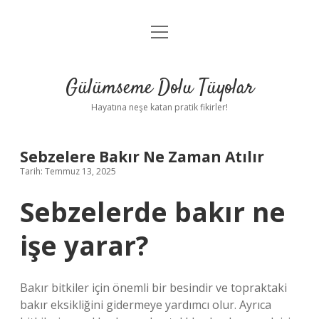
menüyü
Anasayfa
aç
Gizlilik Politikası
Gülümseme Dolu Tüyolar
Yasal Uyarı
Hayatına neşe katan pratik fikirler!
Hakkımızda
Sebzelere Bakır Ne Zaman Atılır
Tarih: Temmuz 13, 2025
Sebzelerde bakır ne
işe yarar?
Bakır bitkiler için önemli bir besindir ve topraktaki
bakır eksikliğini gidermeye yardımcı olur. Ayrıca