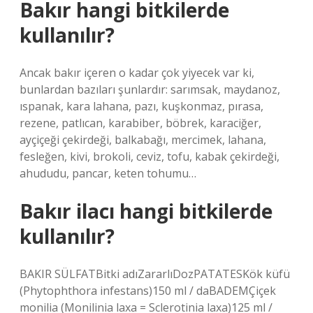
Bakır hangi bitkilerde
kullanılır?
Ancak bakır içeren o kadar çok yiyecek var ki,
bunlardan bazıları şunlardır: sarımsak, maydanoz,
ıspanak, kara lahana, pazı, kuşkonmaz, pırasa,
rezene, patlıcan, karabiber, böbrek, karaciğer,
ayçiçeği çekirdeği, balkabağı, mercimek, lahana,
fesleğen, kivi, brokoli, ceviz, tofu, kabak çekirdeği,
ahududu, pancar, keten tohumu…
Bakır ilacı hangi bitkilerde
kullanılır?
BAKIR SÜLFATBitki adıZararlıDozPATATESKök küfü
(Phytophthora infestans)150 ml / daBADEMÇiçek
monilia (Monilinia laxa = Sclerotinia laxa)125 ml /