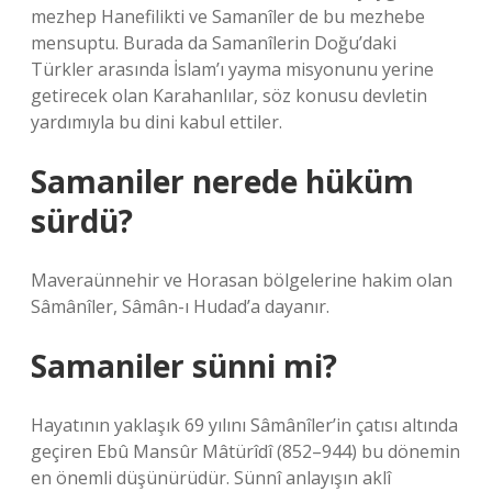
mezhep Hanefilikti ve Samanîler de bu mezhebe
mensuptu. Burada da Samanîlerin Doğu’daki
Türkler arasında İslam’ı yayma misyonunu yerine
getirecek olan Karahanlılar, söz konusu devletin
yardımıyla bu dini kabul ettiler.
Samaniler nerede hüküm
sürdü?
Maveraünnehir ve Horasan bölgelerine hakim olan
Sâmânîler, Sâmân-ı Hudad’a dayanır.
Samaniler sünni mi?
Hayatının yaklaşık 69 yılını Sâmânîler’in çatısı altında
geçiren Ebû Mansûr Mâtürîdî (852–944) bu dönemin
en önemli düşünürüdür. Sünnî anlayışın aklî