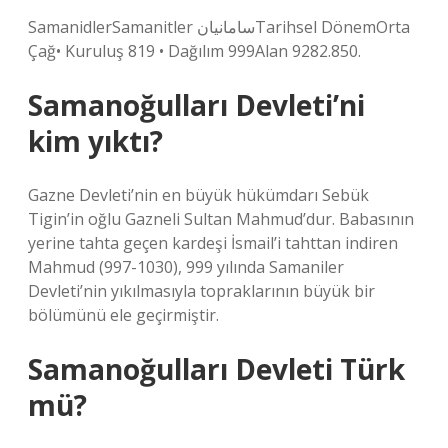
SamanidlerSamanitler سامانیانTarihsel DönemOrta
Çağ• Kuruluş 819 • Dağılım 999Alan 9282.850.
Samanoğulları Devleti’ni
kim yıktı?
Gazne Devleti’nin en büyük hükümdarı Sebük ​​
Tigin’in oğlu Gazneli Sultan Mahmud’dur. Babasının
yerine tahta geçen kardeşi İsmail’i tahttan indiren
Mahmud (997-1030), 999 yılında Samaniler
Devleti’nin yıkılmasıyla topraklarının büyük bir
bölümünü ele geçirmiştir.
Samanoğulları Devleti Türk
mü?