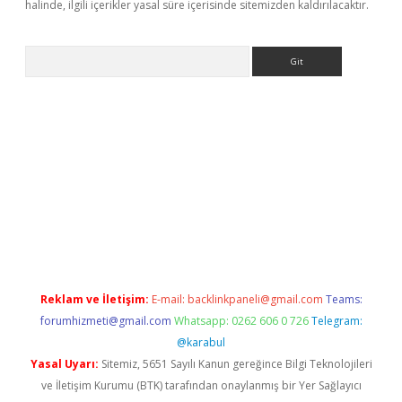
halinde, ilgili içerikler yasal süre içerisinde sitemizden kaldırılacaktır.
Arama
i giriş
ilbet
grandoperabet giriş
betexper
Reklam ve İletişim:
E-mail:
backlinkpaneli@gmail.com
Teams:
forumhizmeti@gmail.com
Whatsapp: 0262 606 0 726
Telegram:
@karabul
Yasal Uyarı:
Sitemiz, 5651 Sayılı Kanun gereğince Bilgi Teknolojileri
ve İletişim Kurumu (BTK) tarafından onaylanmış bir Yer Sağlayıcı