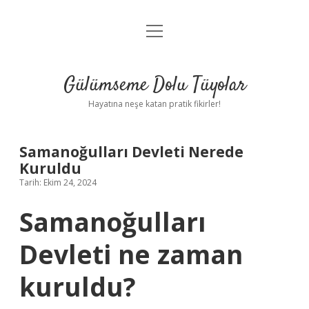
menüyü
Anasayfa
aç
Gizlilik Politikası
Gülümseme Dolu Tüyolar
Yasal Uyarı
Hayatına neşe katan pratik fikirler!
Hakkımızda
Samanoğulları Devleti Nerede
Kuruldu
Tarih: Ekim 24, 2024
Samanoğulları
Devleti ne zaman
kuruldu?