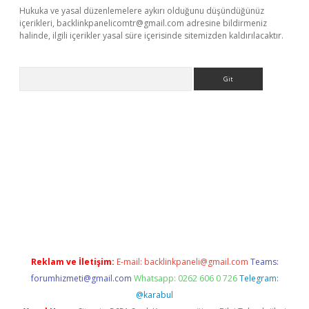
Hukuka ve yasal düzenlemelere aykırı olduğunu düşündüğünüz
içerikleri,
backlinkpanelicomtr@gmail.com
adresine bildirmeniz
halinde, ilgili içerikler yasal süre içerisinde sitemizden kaldırılacaktır.
Arama
ni giriş
ilbet
grandoperabet giriş
betexper
Reklam ve İletişim:
E-mail:
backlinkpaneli@gmail.com
Teams:
forumhizmeti@gmail.com
Whatsapp: 0262 606 0 726
Telegram:
@karabul