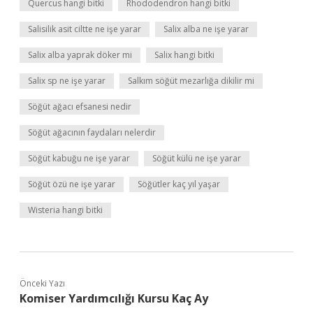
Quercus hangi bitki
Rhododendron hangi bitki
Salisilik asit ciltte ne işe yarar
Salix alba ne işe yarar
Salix alba yaprak döker mi
Salix hangi bitki
Salix sp ne işe yarar
Salkım söğüt mezarlığa dikilir mi
Söğüt ağacı efsanesi nedir
Söğüt ağacının faydaları nelerdir
Söğüt kabuğu ne işe yarar
Söğüt külü ne işe yarar
Söğüt özü ne işe yarar
Söğütler kaç yıl yaşar
Wisteria hangi bitki
Önceki Yazı
Komiser Yardımcılığı Kursu Kaç Ay