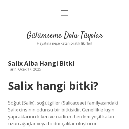
menüyü
Anasayfa
aç
Gizlilik Politikası
Gülümseme Dolu Tüyolar
Yasal Uyarı
Hayatına neşe katan pratik fikirler!
Hakkımızda
Salix Alba Hangi Bitki
Tarih: Ocak 17, 2025
Salix hangi bitki?
Söğüt (Salix), söğütgiller (Salicaceae) familyasındaki
Salix cinsinin odunsu bir bitkisidir. Genellikle kışın
yapraklarını döken ve nadiren herdem yeşil kalan
uzun ağaçlar veya bodur çalılar oluşturur.