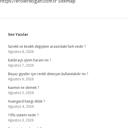
https://erolerdogan.com.tr
Sitemap
Sidebar
Son Yazılar
Sürekli ve kesikli değişken arasındaki fark nedir ?
Ağustos 8, 2026
Kaldıraçlı işlem haram mı ?
Ağustos 7, 2026
Beyaz giysiler için renkli deterjan kullanılabilir mi ?
Ağustos 6, 2026
Kavmin ne demek ?
Ağustos 5, 2026
Avangard hangi dilde ?
Ağustos 4, 2026
19’lü sistem nedir ?
Ağustos 3, 2026