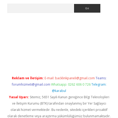
Arama
giriş
ilbet
grandoperabet giriş
betexper
Reklam ve İletişim:
E-mail:
backlinkpaneli@gmail.com
Teams:
forumhizmeti@gmail.com
Whatsapp: 0262 606 0 726
Telegram:
@karabul
Yasal Uyarı:
Sitemiz, 5651 Sayılı Kanun gereğince Bilgi Teknolojileri
ve İletişim Kurumu (BTK) tarafından onaylanmış bir Yer Sağlayıcı
olarak hizmet vermektedir. Bu nedenle, sitedeki içerikleri proaktif
olarak denetleme veya araştırma yükümlülüğümüz bulunmamaktadır.