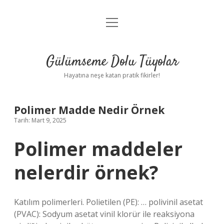
menüyü
Anasayfa
aç
Gizlilik Politikası
Gülümseme Dolu Tüyolar
Yasal Uyarı
Hayatına neşe katan pratik fikirler!
Hakkımızda
Polimer Madde Nedir Örnek
Tarih: Mart 9, 2025
Polimer maddeler
nelerdir örnek?
Katılım polimerleri. Polietilen (PE): … polivinil asetat
(PVAC): Sodyum asetat vinil klorür ile reaksiyona