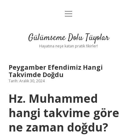
menüyü
Anasayfa
aç
Gizlilik Politikası
Gülümseme Dolu Tüyolar
Yasal Uyarı
Hayatına neşe katan pratik fikirler!
Hakkımızda
Peygamber Efendimiz Hangi
Takvimde Doğdu
Tarih: Aralık 30, 2024
Hz. Muhammed
hangi takvime göre
ne zaman doğdu?