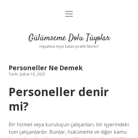
menüyü
Anasayfa
aç
Gizlilik Politikası
Gülümseme Dolu Tüyolar
Yasal Uyarı
Hayatına neşe katan pratik fikirler!
Hakkımızda
Personeller Ne Demek
Tarih: Şubat 16, 2025
Personeller denir
mi?
Bir hizmet veya kuruluşun çalışanları, bir işyerindeki
tüm çalışanlardır. Bunlar, hükümette ve diğer kamu