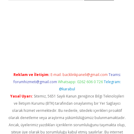
i giriş
ilbet
grandoperabet giriş
betexper
Reklam ve İletişim:
E-mail:
backlinkpaneli@gmail.com
Teams:
forumhizmeti@gmail.com
Whatsapp: 0262 606 0 726
Telegram:
@karabul
Yasal Uyarı:
Sitemiz, 5651 Sayılı Kanun gereğince Bilgi Teknolojileri
ve İletişim Kurumu (BTK) tarafından onaylanmış bir Yer Sağlayıcı
olarak hizmet vermektedir. Bu nedenle, sitedeki içerikleri proaktif
olarak denetleme veya araştırma yükümlülüğümüz bulunmamaktadır.
Ancak, üyelerimiz yazdıkları içeriklerin sorumluluğunu taşımakta olup,
siteye üye olarak bu sorumluluğu kabul etmiş sayılırlar. Bu internet