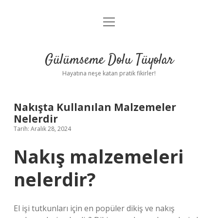
menüyü
Anasayfa
aç
Gizlilik Politikası
Gülümseme Dolu Tüyolar
Yasal Uyarı
Hayatına neşe katan pratik fikirler!
Hakkımızda
Nakışta Kullanılan Malzemeler
Nelerdir
Tarih: Aralık 28, 2024
Nakış malzemeleri
nelerdir?
El işi tutkunları için en popüler dikiş ve nakış