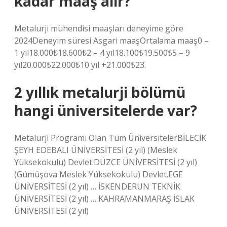
kadar maaş alır?
Metalurji mühendisi maaşları deneyime göre
2024Deneyim süresi Asgari maaşOrtalama maaş0 –
1 yıl18.000₺18.600₺2 – 4 yıl18.100₺19.500₺5 – 9
yıl20.000₺22.000₺10 yıl +21.000₺23.
2 yıllık metalurji bölümü
hangi üniversitelerde var?
Metalurji Programı Olan Tüm ÜniversitelerBİLECİK
ŞEYH EDEBALI ÜNİVERSİTESİ (2 yıl) (Meslek
Yüksekokulu) Devlet.DÜZCE ÜNİVERSİTESİ (2 yıl)
(Gümüşova Meslek Yüksekokulu) Devlet.EGE
ÜNİVERSİTESİ (2 yıl) … İSKENDERUN TEKNİK
ÜNİVERSİTESİ (2 yıl) … KAHRAMANMARAŞ İSLAK
ÜNİVERSİTESİ (2 yıl)