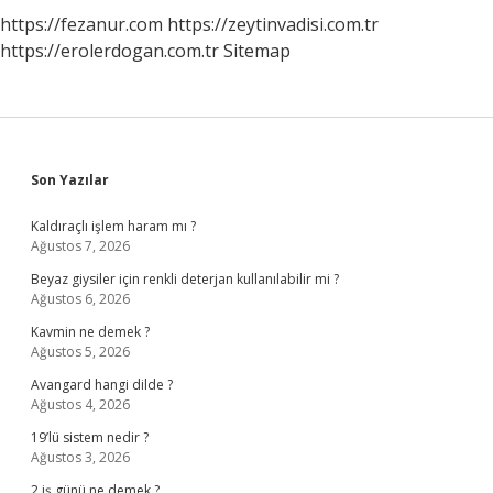
https://fezanur.com
https://zeytinvadisi.com.tr
https://erolerdogan.com.tr
Sitemap
Sidebar
Son Yazılar
Kaldıraçlı işlem haram mı ?
Ağustos 7, 2026
Beyaz giysiler için renkli deterjan kullanılabilir mi ?
Ağustos 6, 2026
Kavmin ne demek ?
Ağustos 5, 2026
Avangard hangi dilde ?
Ağustos 4, 2026
19’lü sistem nedir ?
Ağustos 3, 2026
2 iş günü ne demek ?