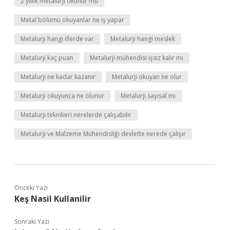
2 yıllık metalurji okunur mu
Metal bölümü okuyanlar ne iş yapar
Metalurji hangi illerde var
Metalurji hangi meslek
Metalurji kaç puan
Metalurji mühendisi işsiz kalır mı
Metalurji ne kadar kazanır
Metalurji okuyan ne olur
Metalurji okuyunca ne olunur
Metalurji sayısal mı
Metalurji teknikeri nerelerde çalışabilir
Metalurji ve Malzeme Mühendisliği devlette nerede çalışır
Önceki Yazı
Keş Nasil Kullanilir
Sonraki Yazı