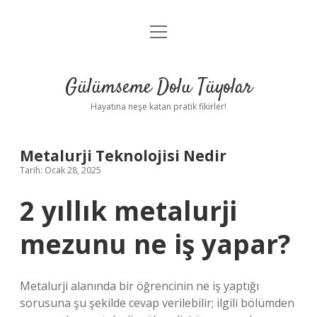
menüyü
Anasayfa
aç
Gizlilik Politikası
Gülümseme Dolu Tüyolar
Yasal Uyarı
Hayatına neşe katan pratik fikirler!
Hakkımızda
Metalurji Teknolojisi Nedir
Tarih: Ocak 28, 2025
2 yıllık metalurji
mezunu ne iş yapar?
Metalurji alanında bir öğrencinin ne iş yaptığı
sorusuna şu şekilde cevap verilebilir; ilgili bölümden