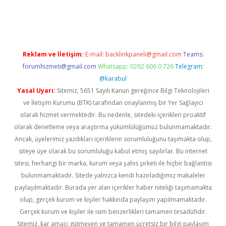
riş
ilbet
grandoperabet giriş
betexper
Reklam ve İletişim:
E-mail:
backlinkpaneli@gmail.com
Teams:
forumhizmeti@gmail.com
Whatsapp: 0262 606 0 726
Telegram:
@karabul
Yasal Uyarı:
Sitemiz, 5651 Sayılı Kanun gereğince Bilgi Teknolojileri
ve İletişim Kurumu (BTK) tarafından onaylanmış bir Yer Sağlayıcı
olarak hizmet vermektedir. Bu nedenle, sitedeki içerikleri proaktif
olarak denetleme veya araştırma yükümlülüğümüz bulunmamaktadır.
Ancak, üyelerimiz yazdıkları içeriklerin sorumluluğunu taşımakta olup,
siteye üye olarak bu sorumluluğu kabul etmiş sayılırlar. Bu internet
sitesi, herhangi bir marka, kurum veya şahıs şirketi ile hiçbir bağlantısı
bulunmamaktadır. Sitede yalnızca kendi hazırladığımız makaleler
paylaşılmaktadır. Burada yer alan içerikler haber niteliği taşımamakta
olup, gerçek kurum ve kişiler hakkında paylaşım yapılmamaktadır.
Gerçek kurum ve kişiler ile isim benzerlikleri tamamen tesadüfidir.
Sitemiz, kar amacı gütmeyen ve tamamen ücretsiz bir bilgi paylaşım