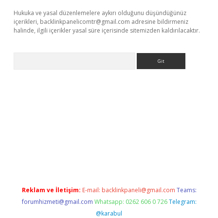
Hukuka ve yasal düzenlemelere aykırı olduğunu düşündüğünüz
içerikleri,
backlinkpanelicomtr@gmail.com
adresine bildirmeniz
halinde, ilgili içerikler yasal süre içerisinde sitemizden kaldırılacaktır.
Arama
lbet yeni giriş
ilbet
grandoperabet giriş
betexper
Reklam ve İletişim:
E-mail:
backlinkpaneli@gmail.com
Teams:
forumhizmeti@gmail.com
Whatsapp: 0262 606 0 726
Telegram:
@karabul