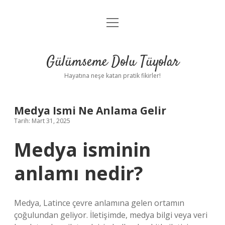
menüyü
Anasayfa
aç
Gizlilik Politikası
Gülümseme Dolu Tüyolar
Yasal Uyarı
Hayatına neşe katan pratik fikirler!
Hakkımızda
Medya Ismi Ne Anlama Gelir
Tarih: Mart 31, 2025
Medya isminin
anlamı nedir?
Medya, Latince çevre anlamına gelen ortamın
çoğulundan geliyor. İletişimde, medya bilgi veya veri