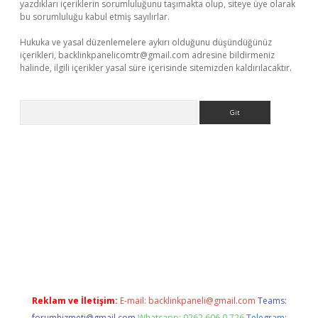
yazdıkları içeriklerin sorumluluğunu taşımakta olup, siteye üye olarak
bu sorumluluğu kabul etmiş sayılırlar.
Hukuka ve yasal düzenlemelere aykırı olduğunu düşündüğünüz
içerikleri,
backlinkpanelicomtr@gmail.com
adresine bildirmeniz
halinde, ilgili içerikler yasal süre içerisinde sitemizden kaldırılacaktır.
Arama
i giriş
ilbet
grandoperabet giriş
betexper
Reklam ve İletişim:
E-mail:
backlinkpaneli@gmail.com
Teams:
forumhizmeti@gmail.com
Whatsapp: 0262 606 0 726
Telegram: