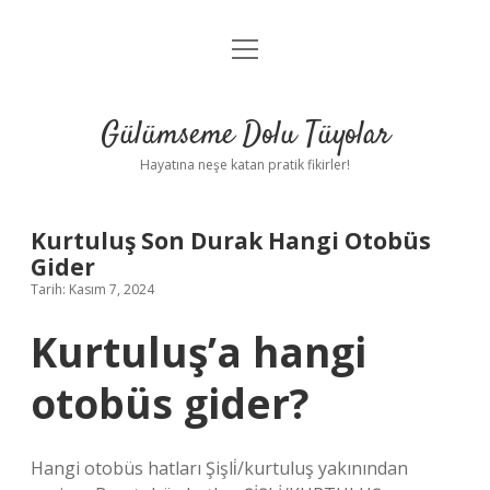
menüyü
Anasayfa
aç
Gizlilik Politikası
Gülümseme Dolu Tüyolar
Yasal Uyarı
Hayatına neşe katan pratik fikirler!
Hakkımızda
Kurtuluş Son Durak Hangi Otobüs
Gider
Tarih: Kasım 7, 2024
Kurtuluş’a hangi
otobüs gider?
Hangi otobüs hatları Şişli̇/kurtuluş yakınından