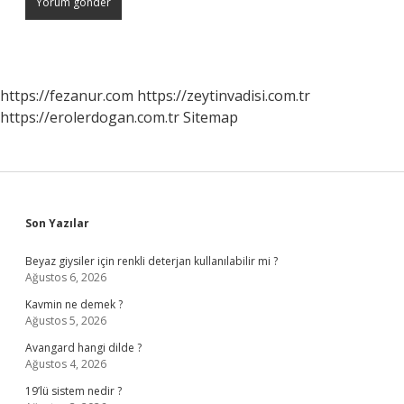
https://fezanur.com
https://zeytinvadisi.com.tr
https://erolerdogan.com.tr
Sitemap
Sidebar
Son Yazılar
Beyaz giysiler için renkli deterjan kullanılabilir mi ?
Ağustos 6, 2026
Kavmin ne demek ?
Ağustos 5, 2026
Avangard hangi dilde ?
Ağustos 4, 2026
19’lü sistem nedir ?