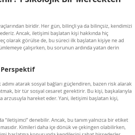
çlarından biridir. Her gün, bilinçli ya da bilinçsiz, kendimizi
ederiz. Ancak, iletişimi başlatan kişi hakkında hiç
reç olarak görülse de, bu süreci ilk başlatan kişiye ne ad
çözümlemeye çalışırken, bu sorunun ardında yatan derin
r Perspektif
 ilk adımı atarak sosyal bağları güçlendiren, bazen risk alarak
atmak, bir tür sosyal cesaret gerektirir. Bu kişi, başkalarıyla
a arzusuyla hareket eder. Yani, iletişimi başlatan kişi,
a “iletişimci” denebilir. Ancak, bu tanım yalnızca bir etiket
sımasıdır. Kimileri daha içe dönük ve çekingen olabilirken,
letişimi başlatma konusunda kendilerini rahat hissederler.