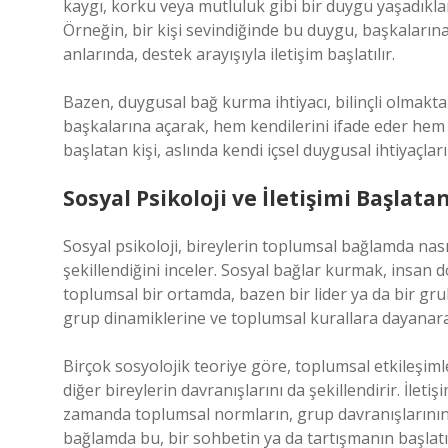
kaygı, korku veya mutluluk gibi bir duygu yaşadıkla
Örneğin, bir kişi sevindiğinde bu duygu, başkalarına
anlarında, destek arayışıyla iletişim başlatılır.
Bazen, duygusal bağ kurma ihtiyacı, bilinçli olmakt
başkalarına açarak, hem kendilerini ifade eder hem de
başlatan kişi, aslında kendi içsel duygusal ihtiyaçlar
Sosyal Psikoloji ve İletişimi Başlata
Sosyal psikoloji, bireylerin toplumsal bağlamda nasıl
şekillendiğini inceler. Sosyal bağlar kurmak, insan do
toplumsal bir ortamda, bazen bir lider ya da bir grub
grup dinamiklerine ve toplumsal kurallara dayanarak
Birçok sosyolojik teoriye göre, toplumsal etkileşimle
diğer bireylerin davranışlarını da şekillendirir. İleti
zamanda toplumsal normların, grup davranışlarının v
bağlamda bu, bir sohbetin ya da tartışmanın başlatı