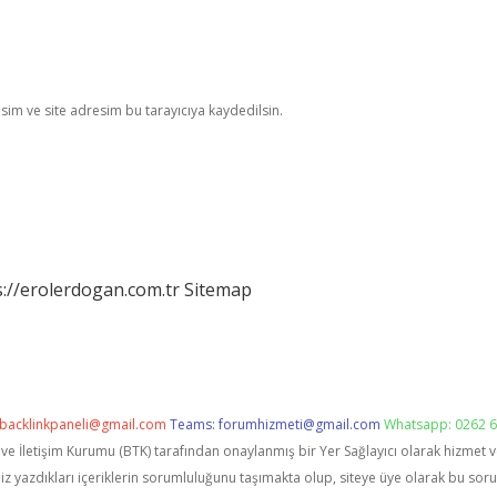
im ve site adresim bu tarayıcıya kaydedilsin.
s://erolerdogan.com.tr
Sitemap
backlinkpaneli@gmail.com
Teams:
forumhizmeti@gmail.com
Whatsapp: 0262 6
i ve İletişim Kurumu (BTK) tarafından onaylanmış bir Yer Sağlayıcı olarak hizmet 
zdıkları içeriklerin sorumluluğunu taşımakta olup, siteye üye olarak bu sorumlu