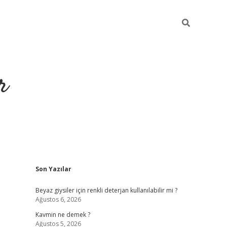
r
Sidebar
Son Yazılar
ilbet yeni g
Beyaz giysiler için renkli deterjan kullanılabilir mi ?
Ağustos 6, 2026
Kavmin ne demek ?
Ağustos 5, 2026