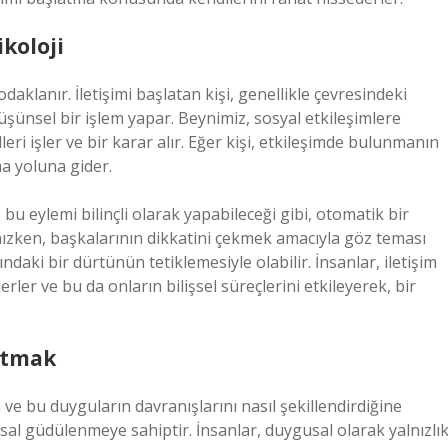
ikoloji
 odaklanır. İletişimi başlatan kişi, genellikle çevresindeki
üşünsel bir işlem yapar. Beynimiz, sosyal etkileşimlere
eri işler ve bir karar alır. Eğer kişi, etkileşimde bulunmanın
a yoluna gider.
i, bu eylemi bilinçli olarak yapabileceği gibi, otomatik bir
lnızken, başkalarının dikkatini çekmek amacıyla göz teması
daki bir dürtünün tetiklemesiyle olabilir. İnsanlar, iletişim
rler ve bu da onların bilişsel süreçlerini etkileyerek, bir
latmak
ve bu duyguların davranışlarını nasıl şekillendirdiğine
gusal güdülenmeye sahiptir. İnsanlar, duygusal olarak yalnızlık