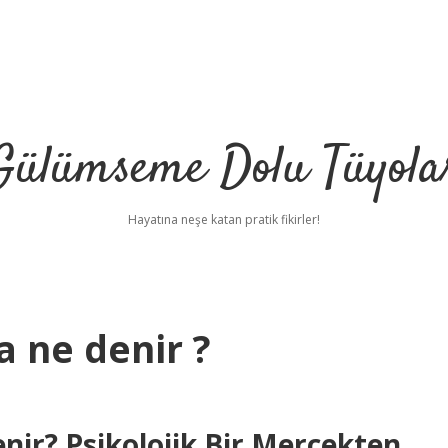
Gülümseme Dolu Tüyola
Hayatına neşe katan pratik fikirler!
na ne denir ?
enir? Psikolojik Bir Mercekten