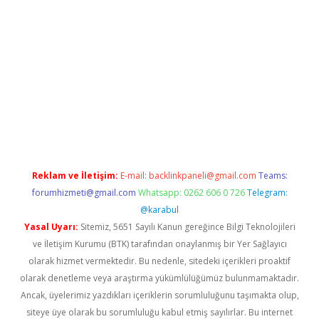
giriş
ilbet
grandoperabet giriş
betexper
Reklam ve İletişim:
E-mail:
backlinkpaneli@gmail.com
Teams:
forumhizmeti@gmail.com
Whatsapp: 0262 606 0 726
Telegram:
@karabul
Yasal Uyarı:
Sitemiz, 5651 Sayılı Kanun gereğince Bilgi Teknolojileri
ve İletişim Kurumu (BTK) tarafından onaylanmış bir Yer Sağlayıcı
olarak hizmet vermektedir. Bu nedenle, sitedeki içerikleri proaktif
olarak denetleme veya araştırma yükümlülüğümüz bulunmamaktadır.
Ancak, üyelerimiz yazdıkları içeriklerin sorumluluğunu taşımakta olup,
siteye üye olarak bu sorumluluğu kabul etmiş sayılırlar. Bu internet