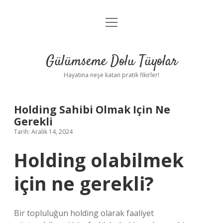
menüyü
Anasayfa
aç
Gizlilik Politikası
Gülümseme Dolu Tüyolar
Yasal Uyarı
Hayatına neşe katan pratik fikirler!
Hakkımızda
Holding Sahibi Olmak Için Ne
Gerekli
Tarih: Aralık 14, 2024
Holding olabilmek
için ne gerekli?
Bir topluluğun holding olarak faaliyet