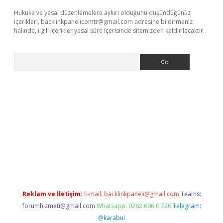
Hukuka ve yasal düzenlemelere aykırı olduğunu düşündüğünüz
içerikleri,
backlinkpanelicomtr@gmail.com
adresine bildirmeniz
halinde, ilgili içerikler yasal süre içerisinde sitemizden kaldırılacaktır.
Arama
 yeni giriş
ilbet
grandoperabet giriş
betexper
Reklam ve İletişim:
E-mail:
backlinkpaneli@gmail.com
Teams:
forumhizmeti@gmail.com
Whatsapp: 0262 606 0 726
Telegram:
@karabul