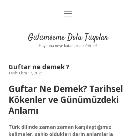
menüyü
Anasayfa
aç
Gizlilik Politikası
Gülümseme Dolu Tüyolar
Yasal Uyarı
Hayatına neşe katan pratik fikirler!
Hakkımızda
Guftar ne demek ?
Tarih: Ekim 12, 2025
Guftar Ne Demek? Tarihsel
Kökenler ve Günümüzdeki
Anlamı
Türk dilinde zaman zaman karşılaştığımız
kelimeler, sahip oldukları derin anlamlarla