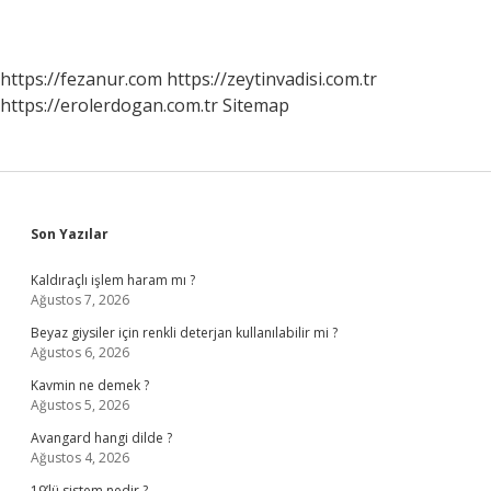
https://fezanur.com
https://zeytinvadisi.com.tr
https://erolerdogan.com.tr
Sitemap
Sidebar
Son Yazılar
Kaldıraçlı işlem haram mı ?
Ağustos 7, 2026
Beyaz giysiler için renkli deterjan kullanılabilir mi ?
Ağustos 6, 2026
Kavmin ne demek ?
Ağustos 5, 2026
Avangard hangi dilde ?
Ağustos 4, 2026
19’lü sistem nedir ?