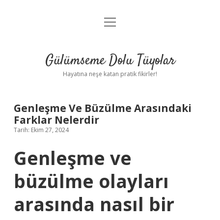
menüyü
Anasayfa
aç
Gizlilik Politikası
Gülümseme Dolu Tüyolar
Yasal Uyarı
Hayatına neşe katan pratik fikirler!
Hakkımızda
Genleşme Ve Büzülme Arasındaki
Farklar Nelerdir
Tarih: Ekim 27, 2024
Genleşme ve
büzülme olayları
arasında nasıl bir