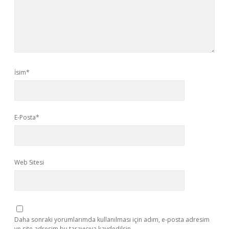
İsim*
E-Posta*
Web Sitesi
Daha sonraki yorumlarımda kullanılması için adım, e-posta adresim
ve site adresim bu tarayıcıya kaydedilsin.