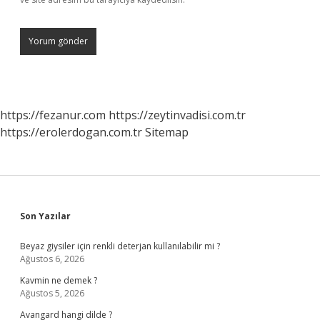
https://fezanur.com
https://zeytinvadisi.com.tr
https://erolerdogan.com.tr
Sitemap
Sidebar
Son Yazılar
Beyaz giysiler için renkli deterjan kullanılabilir mi ?
Ağustos 6, 2026
Kavmin ne demek ?
Ağustos 5, 2026
Avangard hangi dilde ?