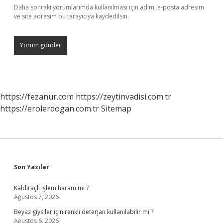
Daha sonraki yorumlarımda kullanılması için adım, e-posta adresim
ve site adresim bu tarayıcıya kaydedilsin.
https://fezanur.com
https://zeytinvadisi.com.tr
https://erolerdogan.com.tr
Sitemap
Sidebar
Son Yazılar
Kaldıraçlı işlem haram mı ?
Ağustos 7, 2026
Beyaz giysiler için renkli deterjan kullanılabilir mi ?
Ağustos 6, 2026