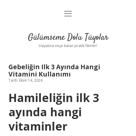
menüyü
Anasayfa
aç
Gizlilik Politikası
Gülümseme Dolu Tüyolar
Yasal Uyarı
Hayatına neşe katan pratik fikirler!
Hakkımızda
Gebeliğin Ilk 3 Ayında Hangi
Vitamini Kullanımı
Tarih: Ekim 14, 2024
Hamileliğin ilk 3
ayında hangi
vitaminler