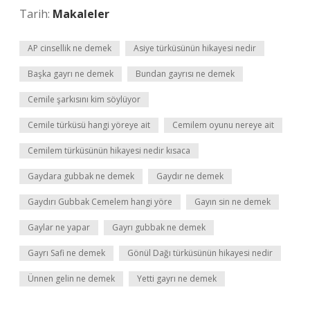
Tarih:
Makaleler
AP cinsellik ne demek
Asiye türküsünün hikayesi nedir
Başka gayrı ne demek
Bundan gayrısı ne demek
Cemile şarkısını kim söylüyor
Cemile türküsü hangi yöreye ait
Cemilem oyunu nereye ait
Cemilem türküsünün hikayesi nedir kısaca
Gaydara gubbak ne demek
Gaydır ne demek
Gaydırı Gubbak Cemelem hangi yöre
Gayın sin ne demek
Gaylar ne yapar
Gayrı gubbak ne demek
Gayrı Safi ne demek
Gönül Dağı türküsünün hikayesi nedir
Ünnen gelin ne demek
Yetti gayrı ne demek