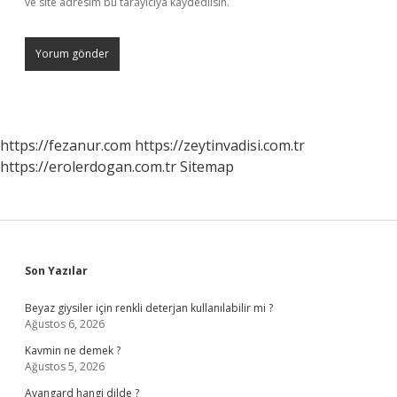
ve site adresim bu tarayıcıya kaydedilsin.
https://fezanur.com
https://zeytinvadisi.com.tr
https://erolerdogan.com.tr
Sitemap
Sidebar
Son Yazılar
Beyaz giysiler için renkli deterjan kullanılabilir mi ?
Ağustos 6, 2026
Kavmin ne demek ?
Ağustos 5, 2026
Avangard hangi dilde ?