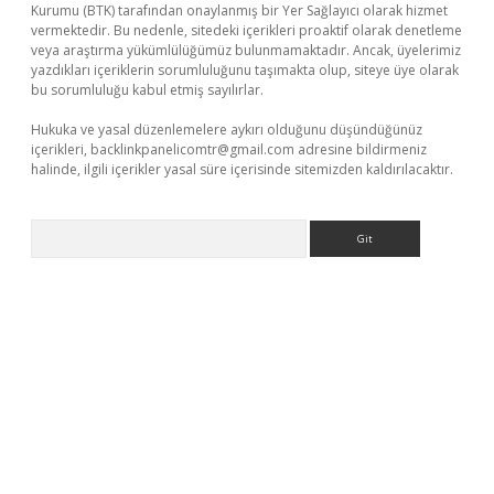
Kurumu (BTK) tarafından onaylanmış bir Yer Sağlayıcı olarak hizmet
vermektedir. Bu nedenle, sitedeki içerikleri proaktif olarak denetleme
veya araştırma yükümlülüğümüz bulunmamaktadır. Ancak, üyelerimiz
yazdıkları içeriklerin sorumluluğunu taşımakta olup, siteye üye olarak
bu sorumluluğu kabul etmiş sayılırlar.
Hukuka ve yasal düzenlemelere aykırı olduğunu düşündüğünüz
içerikleri,
backlinkpanelicomtr@gmail.com
adresine bildirmeniz
halinde, ilgili içerikler yasal süre içerisinde sitemizden kaldırılacaktır.
Arama
i giriş
ilbet
grandoperabet giriş
betexper