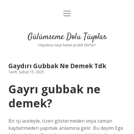
menüyü
Anasayfa
aç
Gizlilik Politikası
Gülümseme Dolu Tüyolar
Yasal Uyarı
Hayatına neşe katan pratik fikirler!
Hakkımızda
Gaydırı Gubbak Ne Demek Tdk
Tarih: Şubat 15, 2025
Gayrı gubbak ne
demek?
Bir işi aceleyle, özen göstermeden veya zaman
kaybetmeden yapmak anlamına gelir. Bu deyim Ege