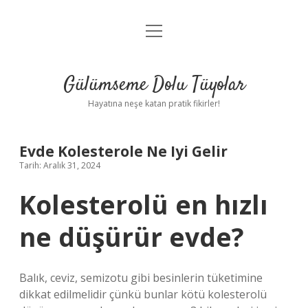
menüyü
Anasayfa
aç
Gizlilik Politikası
Gülümseme Dolu Tüyolar
Yasal Uyarı
Hayatına neşe katan pratik fikirler!
Hakkımızda
Evde Kolesterole Ne Iyi Gelir
Tarih: Aralık 31, 2024
Kolesterolü en hızlı
ne düşürür evde?
Balık, ceviz, semizotu gibi besinlerin tüketimine
dikkat edilmelidir çünkü bunlar kötü kolesterolü