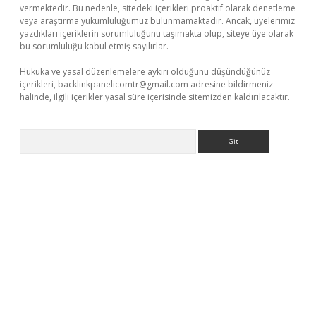
vermektedir. Bu nedenle, sitedeki içerikleri proaktif olarak denetleme
veya araştırma yükümlülüğümüz bulunmamaktadır. Ancak, üyelerimiz
yazdıkları içeriklerin sorumluluğunu taşımakta olup, siteye üye olarak
bu sorumluluğu kabul etmiş sayılırlar.
Hukuka ve yasal düzenlemelere aykırı olduğunu düşündüğünüz
içerikleri,
backlinkpanelicomtr@gmail.com
adresine bildirmeniz
halinde, ilgili içerikler yasal süre içerisinde sitemizden kaldırılacaktır.
Arama
giriş
ilbet
grandoperabet giriş
betexper