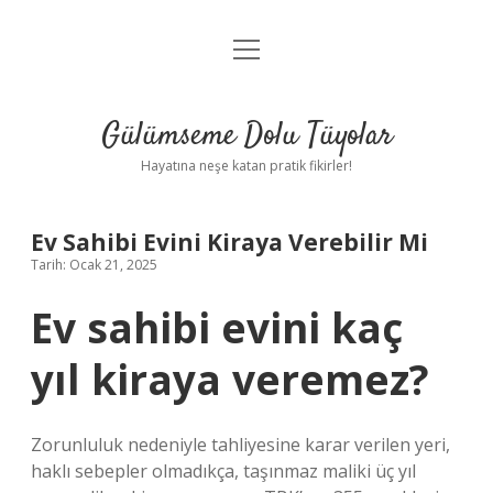
menüyü
Anasayfa
aç
Gizlilik Politikası
Gülümseme Dolu Tüyolar
Yasal Uyarı
Hayatına neşe katan pratik fikirler!
Hakkımızda
Ev Sahibi Evini Kiraya Verebilir Mi
Tarih: Ocak 21, 2025
Ev sahibi evini kaç
yıl kiraya veremez?
Zorunluluk nedeniyle tahliyesine karar verilen yeri,
haklı sebepler olmadıkça, taşınmaz maliki üç yıl