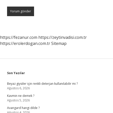
https://fezanur.com
https://zeytinvadisi.com.tr
https://erolerdogan.com.tr
Sitemap
Sidebar
Son Yazılar
Beyaz giysiler için renkli deterjan kullanılabilir mi ?
Ağustos 6, 2026
Kavmin ne demek ?
Ağustos 5, 2026
Avangard hangi dilde ?
Ağustos 4, 2026