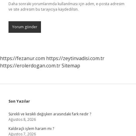
Daha sonraki yorumlarımda kullanılması için adım, e-posta adresim
ve site adresim bu tarayıcıya kaydedilsin.
https://fezanur.com
https://zeytinvadisi.com.tr
https://erolerdogan.com.tr
Sitemap
Sidebar
Son Yazılar
Sürekli ve kesikli değişken arasındaki fark nedir ?
Ağustos 8, 2026
Kaldıraçlı işlem haram mı ?
Ağustos 7, 2026