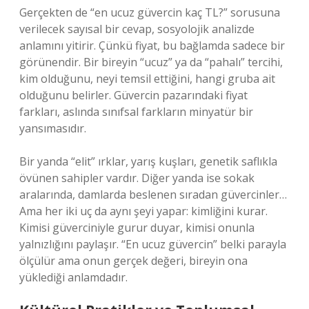
Gerçekten de “en ucuz güvercin kaç TL?” sorusuna
verilecek sayısal bir cevap, sosyolojik analizde
anlamını yitirir. Çünkü fiyat, bu bağlamda sadece bir
görünendir. Bir bireyin “ucuz” ya da “pahalı” tercihi,
kim olduğunu, neyi temsil ettiğini, hangi gruba ait
olduğunu belirler. Güvercin pazarındaki fiyat
farkları, aslında sınıfsal farkların minyatür bir
yansımasıdır.
Bir yanda “elit” ırklar, yarış kuşları, genetik saflıkla
övünen sahipler vardır. Diğer yanda ise sokak
aralarında, damlarda beslenen sıradan güvercinler…
Ama her iki uç da aynı şeyi yapar: kimliğini kurar.
Kimisi güverciniyle gurur duyar, kimisi onunla
yalnızlığını paylaşır. “En ucuz güvercin” belki parayla
ölçülür ama onun gerçek değeri, bireyin ona
yüklediği anlamdadır.