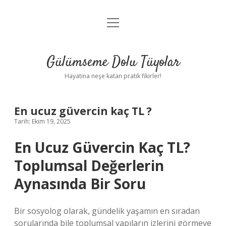
menüyü
Anasayfa
aç
Gizlilik Politikası
Gülümseme Dolu Tüyolar
Yasal Uyarı
Hayatına neşe katan pratik fikirler!
Hakkımızda
En ucuz güvercin kaç TL ?
Tarih: Ekim 19, 2025
En Ucuz Güvercin Kaç TL?
Toplumsal Değerlerin
Aynasında Bir Soru
Bir sosyolog olarak, gündelik yaşamın en sıradan
sorularında bile toplumsal yapıların izlerini görmeye