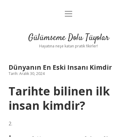
menüyü
Anasayfa
aç
Gizlilik Politikası
Gülümseme Dolu Tüyolar
Yasal Uyarı
Hayatına neşe katan pratik fikirler!
Hakkımızda
Dünyanın En Eski Insanı Kimdir
Tarih: Aralık 30, 2024
Tarihte bilinen ilk
insan kimdir?
2.