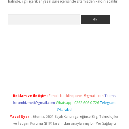
halinde, ilgili içerikler yasal süre içerisinde sitemizden kaldırılacaktır.
Arama
i giriş
ilbet
grandoperabet giriş
betexper
Reklam ve İletişim:
E-mail:
backlinkpaneli@gmail.com
Teams:
forumhizmeti@gmail.com
Whatsapp: 0262 606 0 726
Telegram:
@karabul
Yasal Uyarı:
Sitemiz, 5651 Sayılı Kanun gereğince Bilgi Teknolojileri
ve İletişim Kurumu (BTK) tarafından onaylanmış bir Yer Sağlayıcı