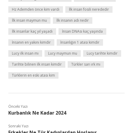
Hz Ademden önce kim vardı
İlk insan fosili nerededir
İlk insan maymun mu
İlk insanın adı nedir
İlk insanlar kaç yıl yaşadı
İnsan DNAsı kaç yaşında
İnsanın en yakını kimdir
İnsanlığın 1 atası kimdir
Lucy ilk insan mı
Lucy maymun mu
Lucy tarihte kimdir
Tarihte bilinen ilk insan kimdir
Türkler sarı ırk mı
Türklerin en eski atası kim
Önceki Yazı
Kurbanlık Ne Kadar 2024
Sonraki Yazı
Erkekler Ne Tür Kadınlardan Hoşlanır