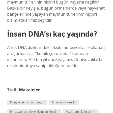
maymun türlerinin hiçbiri bugün hayatta değildir.
Başka bir deyişle, bugün ormanlarda veya hayvanat
bahçelerinde yaşayan maymun türlerinin hiçbiri
bizim atalarımız değildir.
İnsan DNA’sı kaç yaşında?
Antik DNA dizilerindeki eksik mutasyonları kullanan
araştırmacılar, “kemik çukurunda” bulunan
insanların, 700 bin yıl önce yaşamış Denisovalılarla
ortak bir ataya sahip olduğunu buldu.
Tarih:
Makaleler
Dünyadaki ilk isim neydi
En eski ırk kimdir
Hristiyanlara göre ilk insan kimdir
Hz Adem ilk insan mı